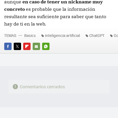
aunque
en caso de tener un nickname muy
concreto
es probable que la información
resultante sea suficiente para saber que tanto
hay de ti en la web.
TEMAS
Basics
inteligencia artificial
ChatGPT
Go
FACEBOOK
TWITTER
FLIPBOARD
E-
WHATSAPP
MAIL
Comentarios cerrados