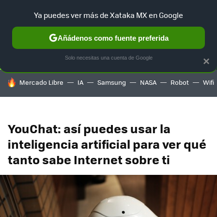
Ya puedes ver más de Xataka MX en Google
SELECCIÓN
GAMING
HOME
AUTO
TERRITORIO SAM
Añádenos como fuente preferida
Solo necesitas una cuenta de Google
×
HOY SE HABLA DE
Mercado Libre
IA
Samsung
NASA
Robot
Wifi
YouChat: así puedes usar la
inteligencia artificial para ver qué
tanto sabe Internet sobre ti