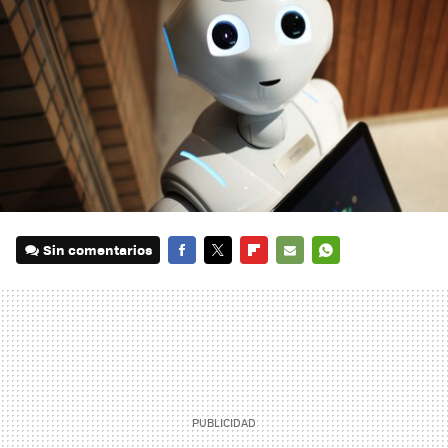
Sin comentarios
FACEBOOK
TWITTER
FLIPBOARD
E-
WHATSAPP
MAIL