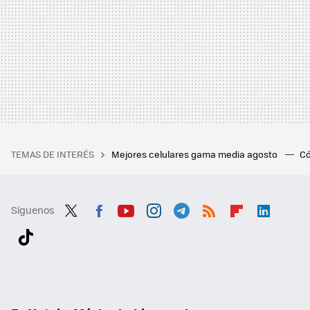
TEMAS DE INTERÉS
Mejores celulares gama media agosto
Có
Síguenos
Twit
Fac
You
Inst
Tele
RSS
Flip
Link
ter
ebo
tub
agr
gra
boa
edI
Tikt
ok
e
am
m
rd
n
ok