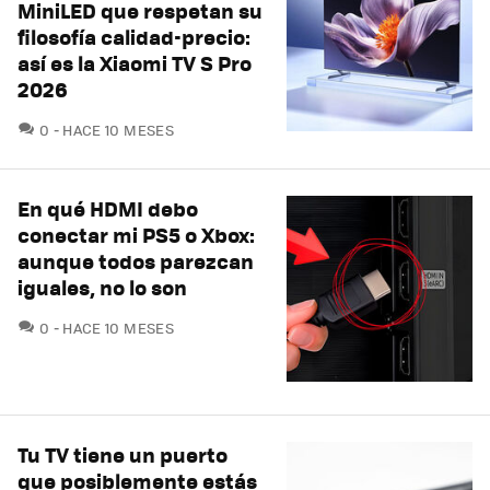
MiniLED que respetan su
filosofía calidad-precio:
así es la Xiaomi TV S Pro
2026
COMENTARIOS
0
HACE 10 MESES
En qué HDMI debo
conectar mi PS5 o Xbox:
aunque todos parezcan
iguales, no lo son
COMENTARIOS
0
HACE 10 MESES
Tu TV tiene un puerto
que posiblemente estás