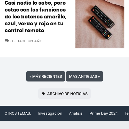
Casi nadie lo sabe, pero
estas son las funciones
de los botones amarillo,
azul, verde y rojo en tu
control remoto
COMENTARIOS
0
HACE UN AÑO
«
MÁS RECIENTES
MÁS ANTIGUAS
»
ARCHIVO DE NOTICIAS
OTROS TEMAS:
Investigación
Análisis
Prime Day 2024
Te