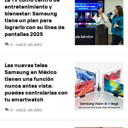
entretenimiento y
bienestar: Samsung
tiene un plan para
lograrlo con su línea de
pantallas 2025
COMENTARIOS
0
HACE UN AÑO
Las nuevas teles
Samsung en México
tienen una función
nunca antes vista:
puedes controlarlas con
tu smartwatch
COMENTARIOS
0
HACE UN AÑO