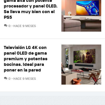
gama alta con potente
procesador y panel OLED.
Se lleva muy bien con el
PS5
COMENTARIOS
0
HACE 9 MESES
Televisión LG 4K con
panel OLED de gama
premium y potentes
bocinas. Ideal para
poner en la pared
COMENTARIOS
0
HACE 9 MESES