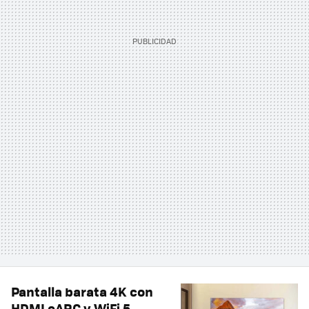
Pantalla barata 4K con
HDMI eARC y WiFi 5.