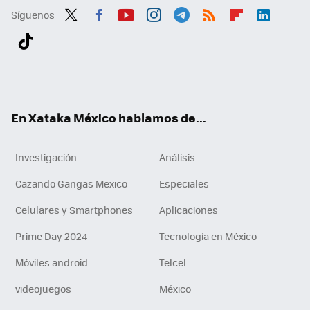
Síguenos
Twit
Fac
You
Inst
Tele
RSS
Flip
Link
ter
ebo
tub
agr
gra
boa
edI
Tikt
ok
e
am
m
rd
n
ok
En Xataka México hablamos de...
Investigación
Análisis
Cazando Gangas Mexico
Especiales
Celulares y Smartphones
Aplicaciones
Prime Day 2024
Tecnología en México
Móviles android
Telcel
videojuegos
México