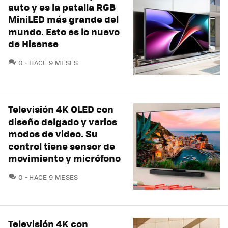
auto y es la patalla RGB
MiniLED más grande del
mundo. Esto es lo nuevo
de Hisense
COMENTARIOS
0
HACE 9 MESES
Televisión 4K OLED con
diseño delgado y varios
modos de video. Su
control tiene sensor de
movimiento y micrófono
COMENTARIOS
0
HACE 9 MESES
Televisión 4K con