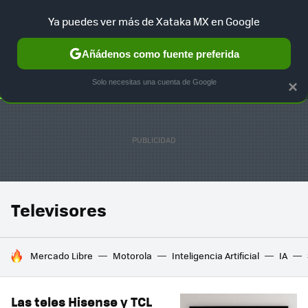
Ya puedes ver más de Xataka MX en Google
SELECCIÓN
GAMING
HOME
AUTO
TERRITORIO SAM
Añádenos como fuente preferida
Solo necesitas una cuenta de Google
×
Televisores
HOY SE HABLA DE
Mercado Libre
Motorola
Inteligencia Artificial
IA
Las teles Hisense y TCL