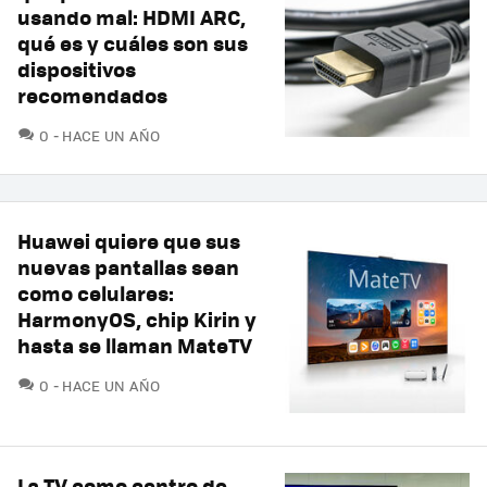
usando mal: HDMI ARC,
qué es y cuáles son sus
dispositivos
recomendados
COMENTARIOS
0
HACE UN AÑO
Huawei quiere que sus
nuevas pantallas sean
como celulares:
HarmonyOS, chip Kirin y
hasta se llaman MateTV
COMENTARIOS
0
HACE UN AÑO
La TV como centro de