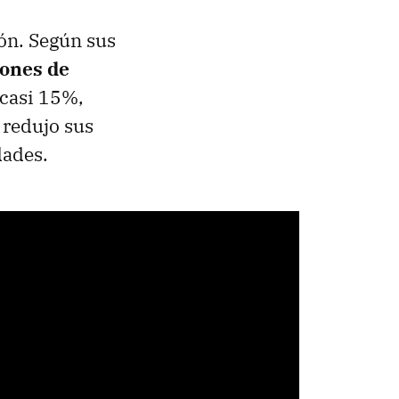
ón. Según sus
iones de
 casi 15%,
 redujo sus
dades.