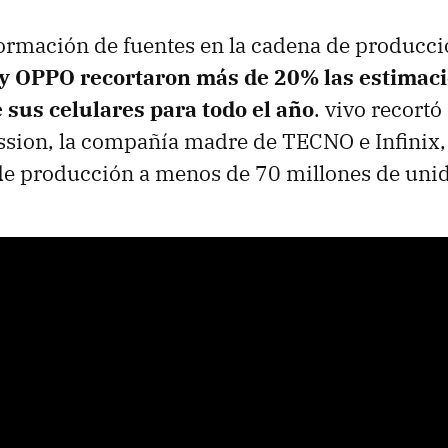
formación de fuentes en la cadena de producci
y OPPO recortaron más de 20% l
as estimac
 sus celulares para todo el año
. vivo recortó
sion, la compañía madre de TECNO e Infinix,
de producción a menos de 70 millones de uni