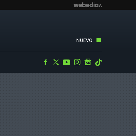
NUEVO
Facebook
Twitter
Youtube
Instagram
googlenews
Tiktok