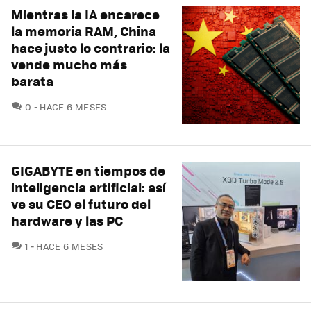
Mientras la IA encarece
la memoria RAM, China
hace justo lo contrario: la
vende mucho más
barata
COMENTARIOS
0
HACE 6 MESES
GIGABYTE en tiempos de
inteligencia artificial: así
ve su CEO el futuro del
hardware y las PC
COMENTARIOS
1
HACE 6 MESES