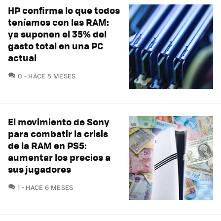
HP confirma lo que todos
teníamos con las RAM:
ya suponen el 35% del
gasto total en una PC
actual
COMENTARIOS
0
HACE 5 MESES
El movimiento de Sony
para combatir la crisis
de la RAM en PS5:
aumentar los precios a
sus jugadores
COMENTARIOS
1
HACE 6 MESES