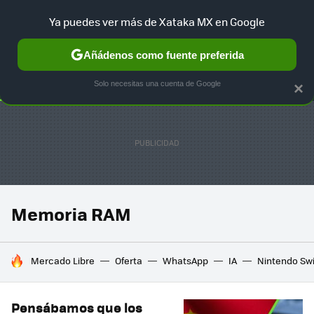
Ya puedes ver más de Xataka MX en Google
SELECCIÓN
GAMING
HOME
AUTO
TERRITORIO SAM
Añádenos como fuente preferida
Solo necesitas una cuenta de Google
×
Memoria RAM
HOY SE HABLA DE
Mercado Libre
Oferta
WhatsApp
IA
Nintendo Sw
Pensábamos que los