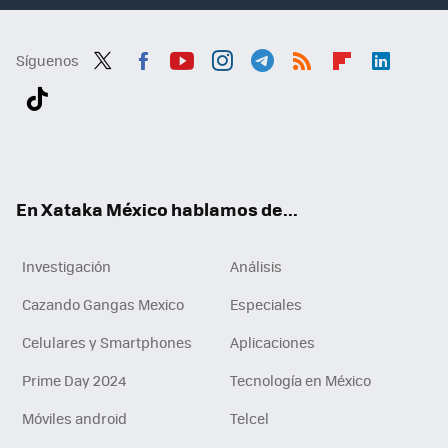
Síguenos
Twit
Fac
You
Inst
Tele
RSS
Flip
Link
ter
ebo
tub
agr
gra
boa
edI
Tikt
ok
e
am
m
rd
n
ok
En Xataka México hablamos de...
Investigación
Análisis
Cazando Gangas Mexico
Especiales
Celulares y Smartphones
Aplicaciones
Prime Day 2024
Tecnología en México
Móviles android
Telcel