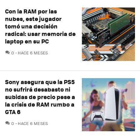
Con la RAM por las
nubes, este jugador
tomó una decisión
radical: usar memoria de
laptop en su PC
COMENTARIOS
0
HACE 6 MESES
Sony asegura que la PS5
no sufrirá desabasto ni
subidas de precio pese a
la crisis de RAM rumbo a
GTA 6
COMENTARIOS
0
HACE 6 MESES