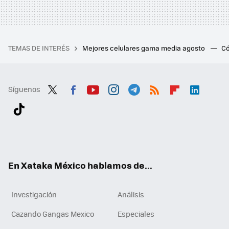
TEMAS DE INTERÉS
Mejores celulares gama media agosto
Có
Síguenos
Twit
Fac
You
Inst
Tele
RSS
Flip
Link
ter
ebo
tub
agr
gra
boa
edI
Tikt
ok
e
am
m
rd
n
ok
En Xataka México hablamos de...
Investigación
Análisis
Cazando Gangas Mexico
Especiales