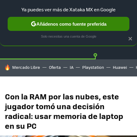
Ya puedes ver más de Xataka MX en Google
Añádenos como fuente preferida
Twitter
Fa
PLAYSTATION
XBOX
NINTENDO
Solo necesitas una cuenta de Google
×
HOY SE HABLA DE
Mercado Libre
Oferta
IA
Playstation
Huawei
Con la RAM por las nubes, este
jugador tomó una decisión
radical: usar memoria de laptop
en su PC