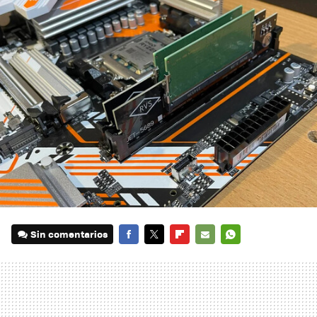
Sin comentarios
FACEBOOK
TWITTER
FLIPBOARD
E-
WHATSAPP
MAIL