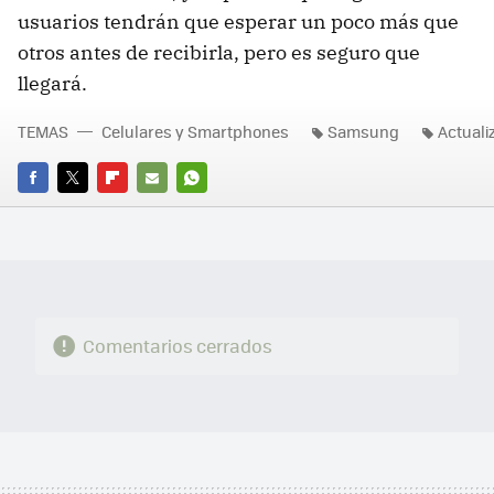
usuarios tendrán que esperar un poco más que
otros antes de recibirla, pero es seguro que
llegará.
TEMAS
Celulares y Smartphones
Samsung
Actuali
FACEBOOK
TWITTER
FLIPBOARD
E-
WHATSAPP
MAIL
Comentarios cerrados