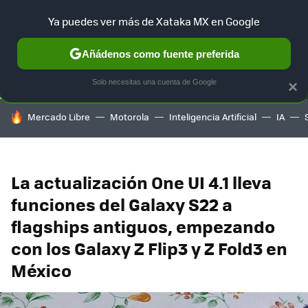
Ya puedes ver más de Xataka MX en Google
SELECCIÓN
GAMING
HOME
AUTO
TERRITORIO SAM
Añádenos como fuente preferida
Solo necesitas una cuenta de Google
×
HOY SE HABLA DE
Mercado Libre
Motorola
Inteligencia Artificial
IA
La actualización One UI 4.1 lleva
funciones del Galaxy S22 a
flagships antiguos, empezando
con los Galaxy Z Flip3 y Z Fold3 en
México