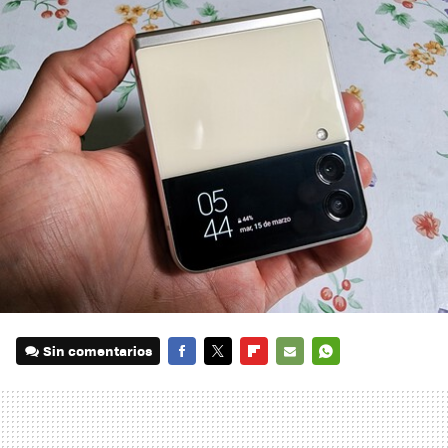
Sin comentarios
FACEBOOK
TWITTER
FLIPBOARD
E-
WHATSAPP
MAIL