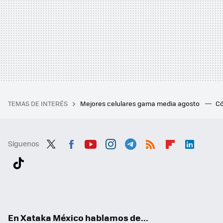
TEMAS DE INTERÉS
Mejores celulares gama media agosto
Có
Síguenos
Twit
Fac
You
Inst
Tele
RSS
Flip
Link
ter
ebo
tub
agr
gra
boa
edI
Tikt
ok
e
am
m
rd
n
ok
En Xataka México hablamos de...