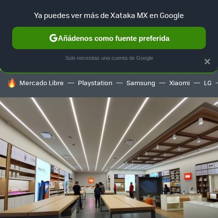
Ya puedes ver más de Xataka MX en Google
SELECCIÓN
GAMING
HOME
AUTO
TERRITORIO SAM
Añádenos como fuente preferida
Solo necesitas una cuenta de Google
×
HOY SE HABLA DE
Mercado Libre
Playstation
Samsung
Xiaomi
LG