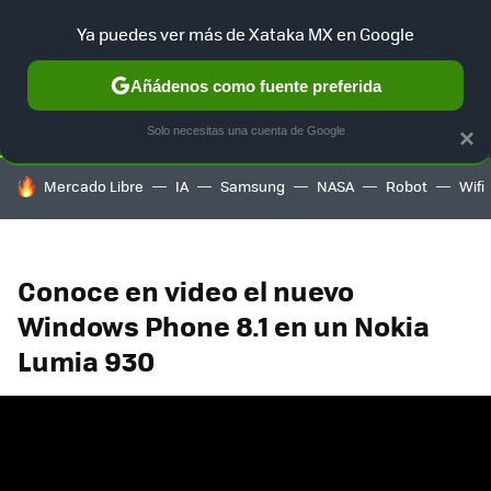
Ya puedes ver más de Xataka MX en Google
SELECCIÓN
GAMING
HOME
AUTO
TERRITORIO SAM
Añádenos como fuente preferida
Solo necesitas una cuenta de Google
×
HOY SE HABLA DE
Mercado Libre
IA
Samsung
NASA
Robot
Wifi
Conoce en video el nuevo
Windows Phone 8.1 en un Nokia
Lumia 930