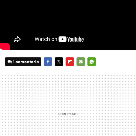
1 comentario
FACEBOOK
TWITTER
FLIPBOARD
E-
WHATSAPP
MAIL