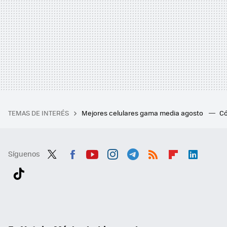
TEMAS DE INTERÉS
Mejores celulares gama media agosto
Có
Síguenos
Twit
Fac
You
Inst
Tele
RSS
Flip
Link
ter
ebo
tub
agr
gra
boa
edI
Tikt
ok
e
am
m
rd
n
ok