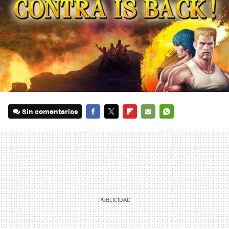
Sin comentarios
FACEBOOK
TWITTER
FLIPBOARD
E-
WHATSAPP
MAIL