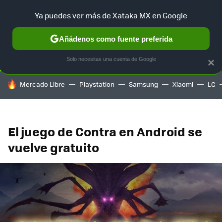
Ya puedes ver más de Xataka MX en Google
SELECCIÓN
GAMING
HOME
AUTO
TERRITORIO SAM
Añádenos como fuente preferida
Solo necesitas una cuenta de Google
×
HOY SE HABLA DE
Mercado Libre
Playstation
Samsung
Xiaomi
LG
El juego de Contra en Android se
vuelve gratuito