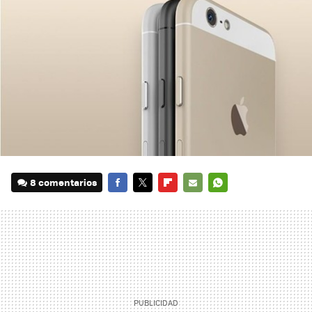
8 comentarios
FACEBOOK
TWITTER
FLIPBOARD
E-
WHATSAPP
MAIL