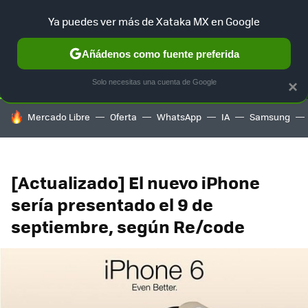
Ya puedes ver más de Xataka MX en Google
SELECCIÓN
GAMING
HOME
AUTO
TERRITORIO SAM
Añádenos como fuente preferida
Solo necesitas una cuenta de Google
×
HOY SE HABLA DE
Mercado Libre
Oferta
WhatsApp
IA
Samsung
[Actualizado] El nuevo iPhone
sería presentado el 9 de
septiembre, según Re/code