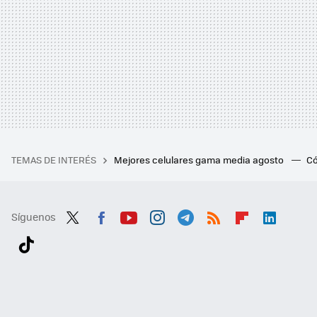
TEMAS DE INTERÉS
Mejores celulares gama media agosto
Có
Síguenos
Twit
Fac
You
Inst
Tele
RSS
Flip
Link
ter
ebo
tub
agr
gra
boa
edI
Tikt
ok
e
am
m
rd
n
ok