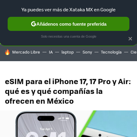
Ya puedes ver más de Xataka MX en Google
SELECCIÓN
GAMING
HOME
AUTO
TERRITORIO SAM
Añádenos como fuente preferida
Solo necesitas una cuenta de Google
×
HOY SE HABLA DE
Mercado Libre
IA
laptop
Sony
Tecnología
Cie
eSIM para el iPhone 17, 17 Pro y Air:
qué es y qué compañías la
ofrecen en México