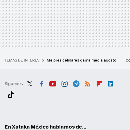
TEMAS DE INTERÉS
Mejores celulares gama media agosto
Có
Síguenos
Twit
Fac
You
Inst
Tele
RSS
Flip
Link
ter
ebo
tub
agr
gra
boa
edI
Tikt
ok
e
am
m
rd
n
ok
En Xataka México hablamos de...