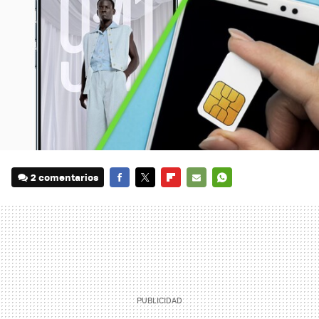
2 comentarios
FACEBOOK
TWITTER
FLIPBOARD
E-
WHATSAPP
MAIL