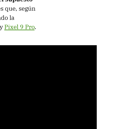
es que, según
ndo la
y
Pixel 9 Pro
.