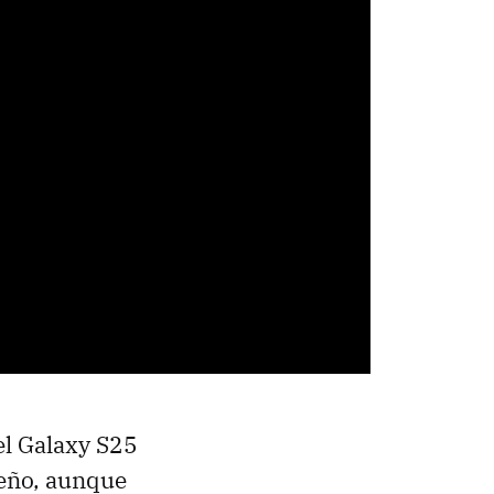
el Galaxy S25
seño, aunque