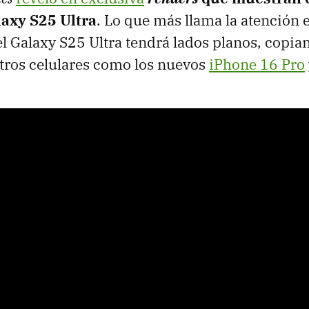
laxy S25 Ultra
. Lo que más llama la atención 
el Galaxy S25 Ultra tendrá lados planos, copia
tros celulares como los nuevos
iPhone 16 Pro