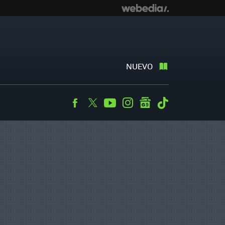
NUEVO
Facebook
Twitter
Youtube
Instagram
googlenews
Tiktok