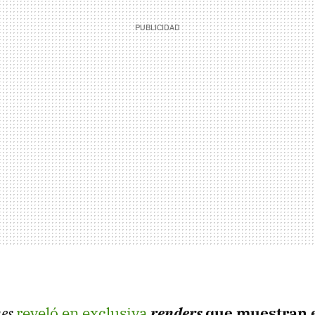
nes
reveló en exclusiva
renders
que muestran 