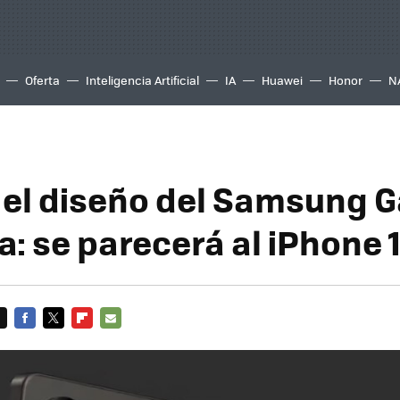
Oferta
Inteligencia Artificial
IA
Huawei
Honor
N
ra el diseño del Samsung 
a: se parecerá al iPhone 
FACEBOOK
TWITTER
FLIPBOARD
E-
MAIL