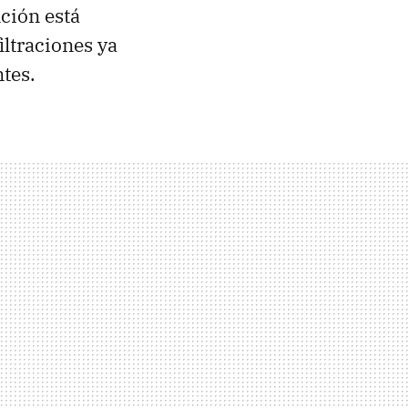
nción está
filtraciones ya
tes.