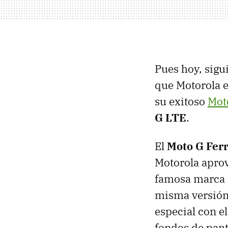
Pues hoy, sigu
que Motorola e
su exitoso
Mot
G LTE
.
El
Moto G Ferr
Motorola aprov
famosa marca d
misma versión 
especial con e
fondos de panta