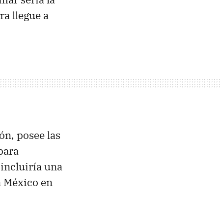
a llegue a
ón, posee las
para
incluiría una
a México en