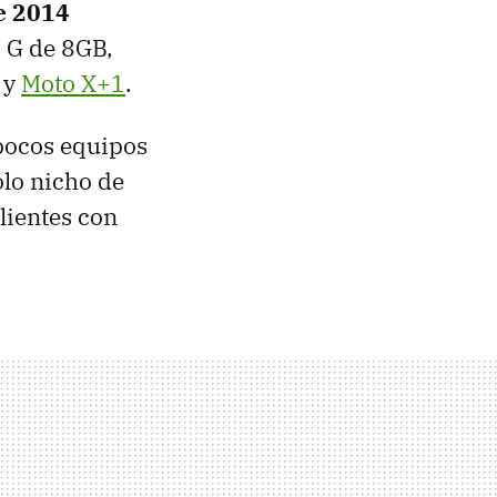
te 2014
 G de 8GB,
 y
Moto X+1
.
 pocos equipos
ólo nicho de
lientes con