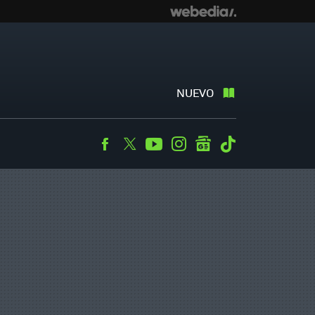
NUEVO
Facebook
Twitter
Youtube
Instagram
googlenews
Tiktok