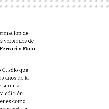
formación de
as versiones de
Ferrari y Moto
 G, sólo que
s años de la
sería la
ra edición
ágenes como
mar sería la