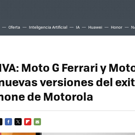
Oferta
Inteligencia Artificial
IA
Huawei
Honor
N
VA: Moto G Ferrari y Moto
 nuevas versiones del exi
hone de Motorola
FACEBOOK
TWITTER
FLIPBOARD
E-