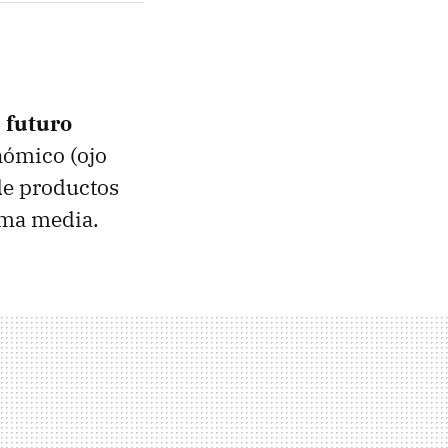
 futuro
nómico (ojo
 de productos
gama media.