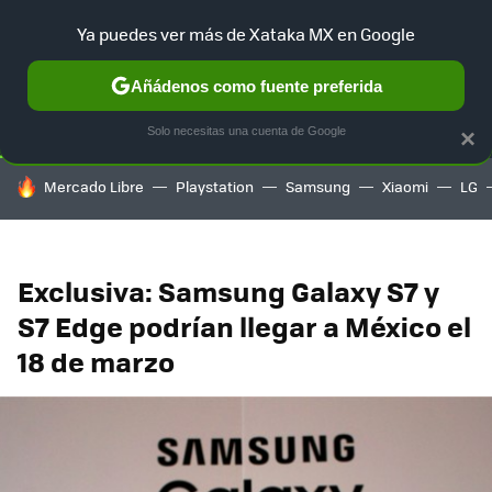
Ya puedes ver más de Xataka MX en Google
SELECCIÓN
GAMING
HOME
AUTO
TERRITORIO SAM
Añádenos como fuente preferida
Solo necesitas una cuenta de Google
×
HOY SE HABLA DE
Mercado Libre
Playstation
Samsung
Xiaomi
LG
Exclusiva: Samsung Galaxy S7 y
S7 Edge podrían llegar a México el
18 de marzo