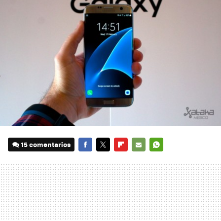
15 comentarios
FACEBOOK
TWITTER
FLIPBOARD
E-
WHATSAPP
MAIL