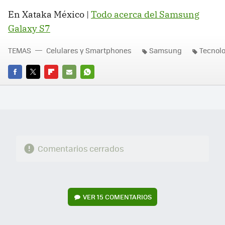
En Xataka México |
Todo acerca del Samsung
Galaxy S7
TEMAS
Celulares y Smartphones
Samsung
Tecnolo
FACEBOOK
TWITTER
FLIPBOARD
E-
WHATSAPP
MAIL
Comentarios cerrados
VER
15 COMENTARIOS