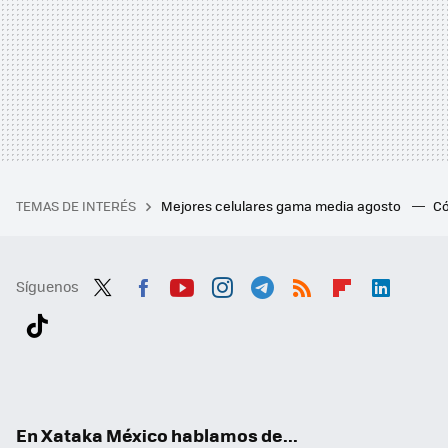
TEMAS DE INTERÉS
Mejores celulares gama media agosto
Có
Síguenos
Twit
Fac
You
Inst
Tele
RSS
Flip
Link
ter
ebo
tub
agr
gra
boa
edI
Tikt
ok
e
am
m
rd
n
ok
En Xataka México hablamos de...