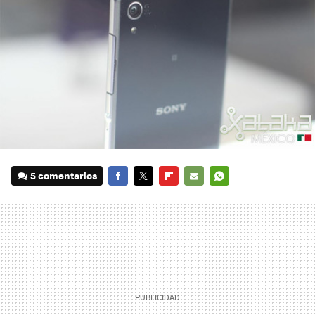
5 comentarios
FACEBOOK
TWITTER
FLIPBOARD
E-
WHATSAPP
MAIL