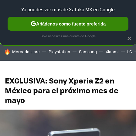
Ya puedes ver más de Xataka MX en Google
SELECCIÓN
GAMING
HOME
AUTO
TERRITORIO SAM
Añádenos como fuente preferida
Solo necesitas una cuenta de Google
×
HOY SE HABLA DE
Mercado Libre
Playstation
Samsung
Xiaomi
LG
EXCLUSIVA: Sony Xperia Z2 en
México para el próximo mes de
mayo