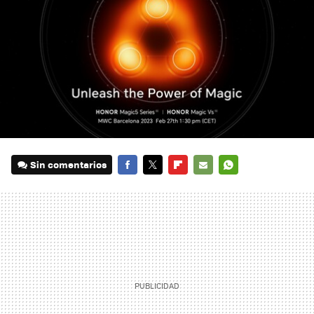
Sin comentarios
FACEBOOK
TWITTER
FLIPBOARD
E-
WHATSAPP
MAIL