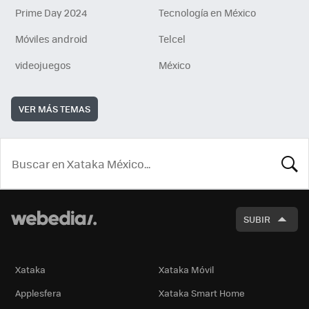
Prime Day 2024
Tecnología en México
Móviles android
Telcel
videojuegos
México
VER MÁS TEMAS
BUSCA
SUBIR
Xataka
Xataka Móvil
Applesfera
Xataka Smart Home