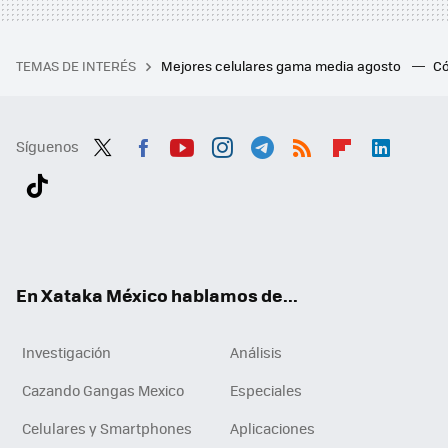
TEMAS DE INTERÉS
Mejores celulares gama media agosto
Có
Síguenos
Twit
Fac
You
Inst
Tele
RSS
Flip
Link
ter
ebo
tub
agr
gra
boa
edI
Tikt
ok
e
am
m
rd
n
ok
En Xataka México hablamos de...
Investigación
Análisis
Cazando Gangas Mexico
Especiales
Celulares y Smartphones
Aplicaciones