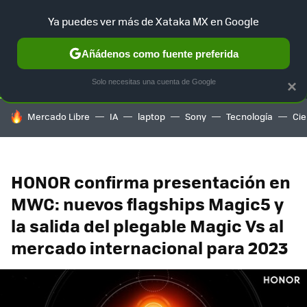
Ya puedes ver más de Xataka MX en Google
SELECCIÓN
GAMING
HOME
AUTO
TERRITORIO SAM
Añádenos como fuente preferida
Solo necesitas una cuenta de Google
×
HOY SE HABLA DE
Mercado Libre
IA
laptop
Sony
Tecnología
Cie
HONOR confirma presentación en
MWC: nuevos flagships Magic5 y
la salida del plegable Magic Vs al
mercado internacional para 2023