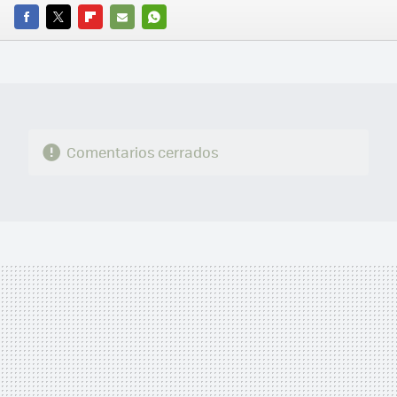
FACEBOOK
TWITTER
FLIPBOARD
E-
WHATSAPP
MAIL
Comentarios cerrados