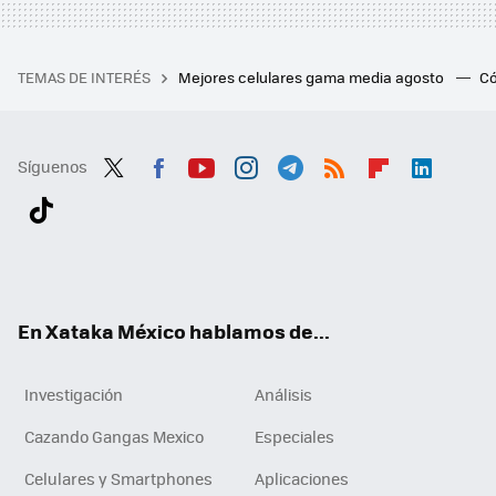
TEMAS DE INTERÉS
Mejores celulares gama media agosto
Có
Síguenos
Twit
Fac
You
Inst
Tele
RSS
Flip
Link
ter
ebo
tub
agr
gra
boa
edI
Tikt
ok
e
am
m
rd
n
ok
En Xataka México hablamos de...
Investigación
Análisis
Cazando Gangas Mexico
Especiales
Celulares y Smartphones
Aplicaciones