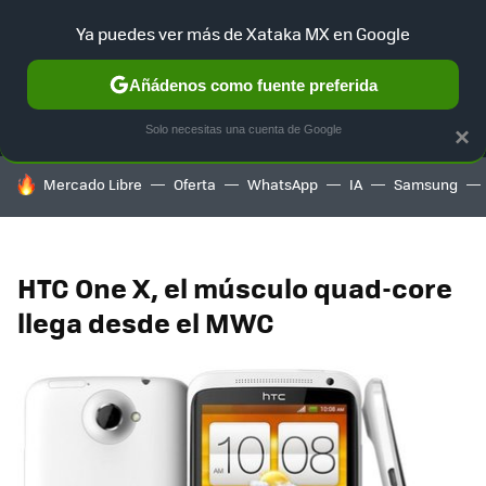
Ya puedes ver más de Xataka MX en Google
MENÚ
NUEVO
Añádenos como fuente preferida
SELECCIÓN
GAMING
HOME
AUTO
TERRITORIO SAM
Solo necesitas una cuenta de Google
×
HOY SE HABLA DE
Mercado Libre
Oferta
WhatsApp
IA
Samsung
HTC One X, el músculo quad-core
llega desde el MWC