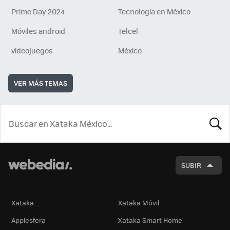
Prime Day 2024
Tecnología en México
Móviles android
Telcel
videojuegos
México
VER MÁS TEMAS
BUSCA
SUBIR
Xataka
Xataka Móvil
Applesfera
Xataka Smart Home