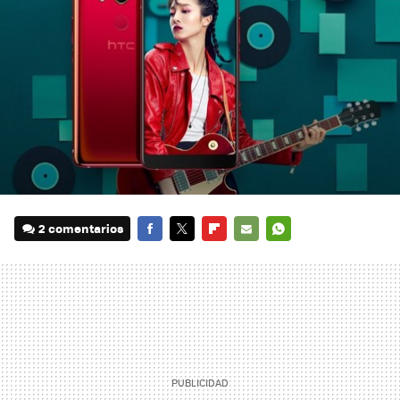
2 comentarios
FACEBOOK
TWITTER
FLIPBOARD
E-
WHATSAPP
MAIL