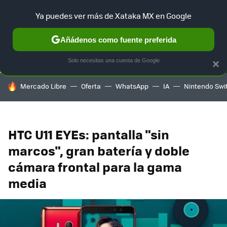
Ya puedes ver más de Xataka MX en Google
SELECCIÓN
GAMING
HOME
AUTO
TERRITORIO SAM
Añádenos como fuente preferida
Solo necesitas una cuenta de Google
×
HOY SE HABLA DE
Mercado Libre
Oferta
WhatsApp
IA
Nintendo Swi
HTC U11 EYEs: pantalla "sin
marcos", gran batería y doble
cámara frontal para la gama
media