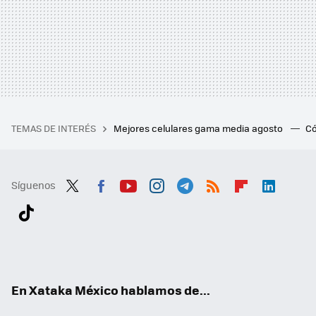
TEMAS DE INTERÉS
Mejores celulares gama media agosto
Có
Síguenos
Twit
Fac
You
Inst
Tele
RSS
Flip
Link
ter
ebo
tub
agr
gra
boa
edI
Tikt
ok
e
am
m
rd
n
ok
En Xataka México hablamos de...