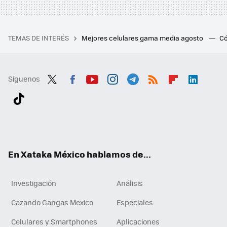
TEMAS DE INTERÉS
Mejores celulares gama media agosto
Có
Síguenos
Twit
Fac
You
Inst
Tele
RSS
Flip
Link
ter
ebo
tub
agr
gra
boa
edI
Tikt
ok
e
am
m
rd
n
ok
En Xataka México hablamos de...
Investigación
Análisis
Cazando Gangas Mexico
Especiales
Celulares y Smartphones
Aplicaciones