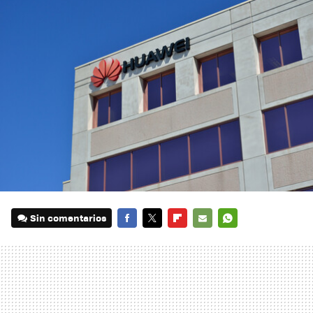
Sin comentarios
FACEBOOK
TWITTER
FLIPBOARD
E-
WHATSAPP
MAIL