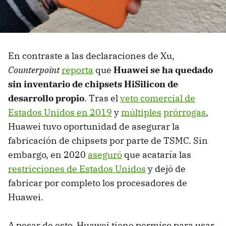
En contraste a las declaraciones de Xu,
Counterpoint
reporta
que
Huawei se ha quedado
sin inventario de chipsets HiSilicon de
desarrollo propio
. Tras el
veto comercial de
Estados Unidos en 2019
y
múltiples
prórrogas
,
Huawei tuvo oportunidad de asegurar la
fabricación de chipsets por parte de TSMC. Sin
embargo, en 2020
aseguró
que acataría las
restricciones de Estados Unidos
y dejó de
fabricar por completo los procesadores de
Huawei.
A pesar de esto, Huawei tiene permiso para usar