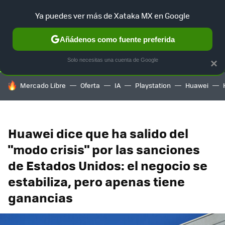
Ya puedes ver más de Xataka MX en Google
SELECCIÓN
GAMING
HOME
AUTO
TERRITORIO SAM
Añádenos como fuente preferida
Solo necesitas una cuenta de Google
×
HOY SE HABLA DE
Mercado Libre
Oferta
IA
Playstation
Huawei
Huawei dice que ha salido del
"modo crisis" por las sanciones
de Estados Unidos: el negocio se
estabiliza, pero apenas tiene
ganancias