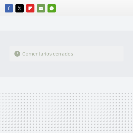
FACEBOOK
TWITTER
FLIPBOARD
E-
WHATSAPP
MAIL
Comentarios cerrados