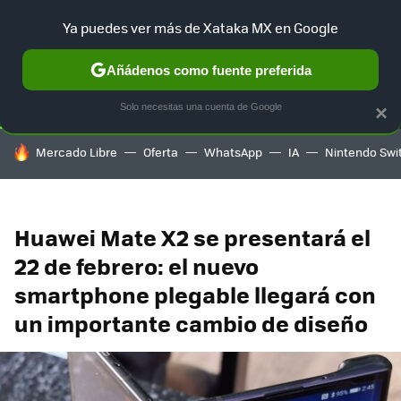
Ya puedes ver más de Xataka MX en Google
SELECCIÓN
GAMING
HOME
AUTO
TERRITORIO SAM
Añádenos como fuente preferida
Solo necesitas una cuenta de Google
×
HOY SE HABLA DE
Mercado Libre
Oferta
WhatsApp
IA
Nintendo Swi
Huawei Mate X2 se presentará el
22 de febrero: el nuevo
smartphone plegable llegará con
un importante cambio de diseño