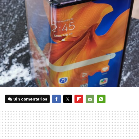
Sin comentarios
FACEBOOK
TWITTER
FLIPBOARD
E-
WHATSAPP
MAIL