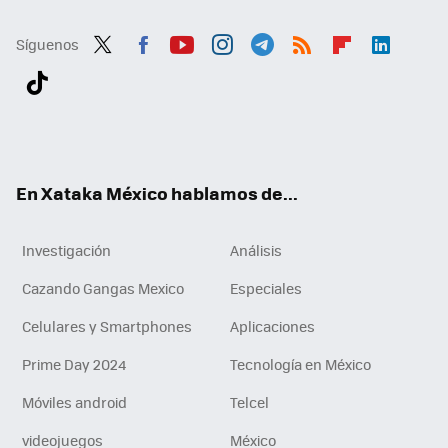
Síguenos
Twit
Fac
You
Inst
Tele
RSS
Flip
Link
ter
ebo
tub
agr
gra
boa
edI
Tikt
ok
e
am
m
rd
n
ok
En Xataka México hablamos de...
Investigación
Análisis
Cazando Gangas Mexico
Especiales
Celulares y Smartphones
Aplicaciones
Prime Day 2024
Tecnología en México
Móviles android
Telcel
videojuegos
México