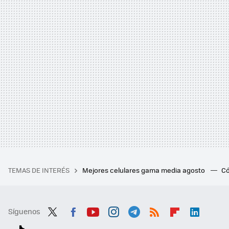
TEMAS DE INTERÉS
Mejores celulares gama media agosto
Có
Síguenos
Twit
Fac
You
Inst
Tele
RSS
Flip
Link