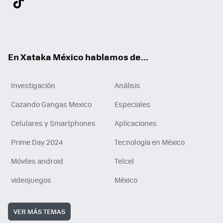
ter
ebo
tub
agr
gra
boa
edI
Tikt
ok
e
am
m
rd
n
ok
En Xataka México hablamos de...
Investigación
Análisis
Cazando Gangas Mexico
Especiales
Celulares y Smartphones
Aplicaciones
Prime Day 2024
Tecnología en México
Móviles android
Telcel
videojuegos
México
VER MÁS TEMAS