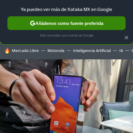
Ya puedes ver más de Xataka MX en Google
SELECCIÓN
GAMING
HOME
AUTO
TERRITORIO SAM
Añádenos como fuente preferida
Solo necesitas una cuenta de Google
×
HOY SE HABLA DE
Mercado Libre
Motorola
Inteligencia Artificial
IA