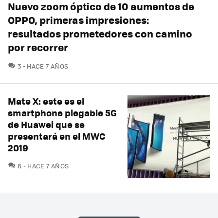
Nuevo zoom óptico de 10 aumentos de
OPPO, primeras impresiones:
resultados prometedores con camino
por recorrer
COMENTARIOS
3
HACE 7 AÑOS
Mate X: este es el
smartphone plegable 5G
de Huawei que se
presentará en el MWC
2019
COMENTARIOS
6
HACE 7 AÑOS