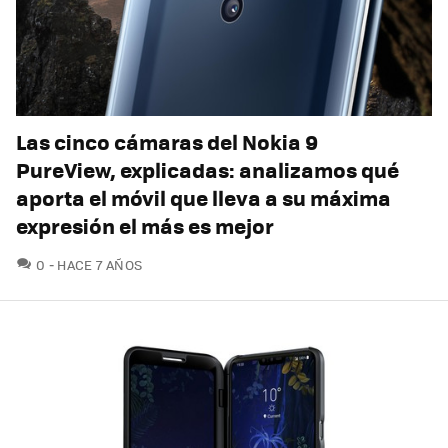
Las cinco cámaras del Nokia 9
PureView, explicadas: analizamos qué
aporta el móvil que lleva a su máxima
expresión el más es mejor
COMENTARIOS
0
HACE 7 AÑOS