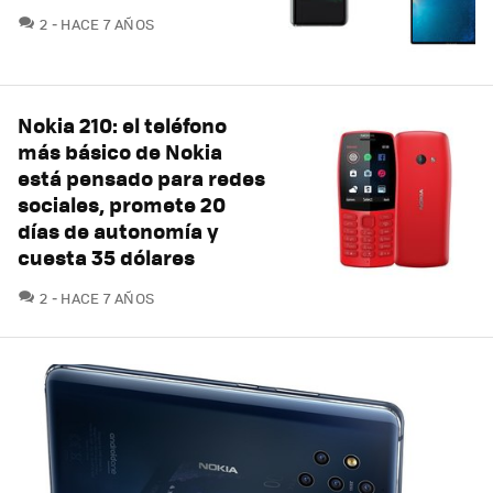
COMENTARIOS
2
HACE 7 AÑOS
Nokia 210: el teléfono
más básico de Nokia
está pensado para redes
sociales, promete 20
días de autonomía y
cuesta 35 dólares
COMENTARIOS
2
HACE 7 AÑOS