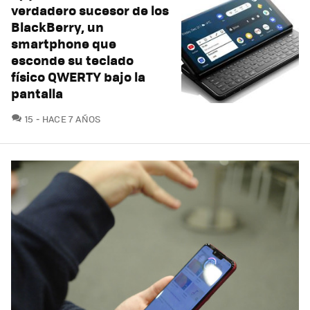
verdadero sucesor de los
BlackBerry, un
smartphone que
esconde su teclado
físico QWERTY bajo la
pantalla
COMENTARIOS
15
HACE 7 AÑOS