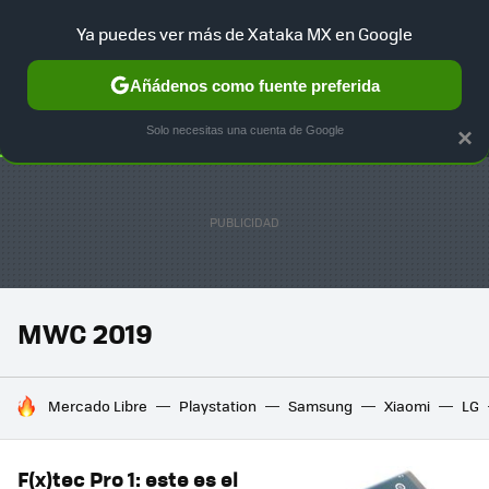
Ya puedes ver más de Xataka MX en Google
SELECCIÓN
GAMING
HOME
AUTO
TERRITORIO SAM
Añádenos como fuente preferida
Solo necesitas una cuenta de Google
×
MWC 2019
HOY SE HABLA DE
Mercado Libre
Playstation
Samsung
Xiaomi
LG
F(x)tec Pro 1: este es el