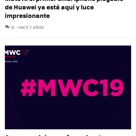
de Huawei ya está aquí y luce
impresionante
COMENTARIOS
12
HACE 7 AÑOS