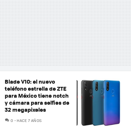
Blade V10: el nuevo
teléfono estrella de ZTE
para México tiene notch
y cámara para selfies de
32 megapixeles
COMENTARIOS
0
HACE 7 AÑOS