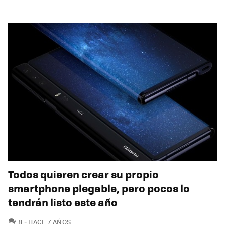
Todos quieren crear su propio
smartphone plegable, pero pocos lo
tendrán listo este año
COMENTARIOS
8
HACE 7 AÑOS