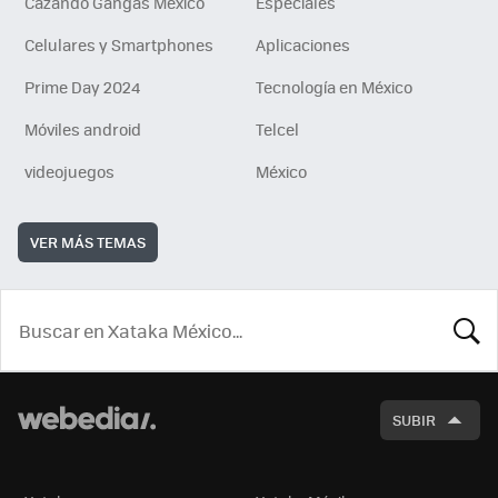
Cazando Gangas Mexico
Especiales
Celulares y Smartphones
Aplicaciones
Prime Day 2024
Tecnología en México
Móviles android
Telcel
videojuegos
México
VER MÁS TEMAS
BUSCA
SUBIR