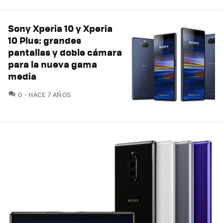
Sony Xperia 10 y Xperia
10 Plus: grandes
pantallas y doble cámara
para la nueva gama
media
COMENTARIOS
0
HACE 7 AÑOS