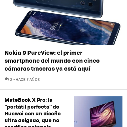
Nokia 9 PureView: el primer
smartphone del mundo con cinco
cámaras traseras ya está aquí
COMENTARIOS
2
HACE 7 AÑOS
MateBook X Pro: la
“portátil perfecta” de
Huawei con un diseño
ultra delgado, que no
sacrifica potencia