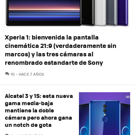
Xperia 1: bienvenida la pantalla
cinemática 21:9 (verdaderamente sin
marcos) y las tres cámaras al
renombrado estandarte de Sony
COMENTARIOS
10
HACE 7 AÑOS
Alcatel 3 y 1S: esta nueva
gama media-baja
mantiene la doble
cámara pero ahora gana
un notch de gota
COMENTARIOS