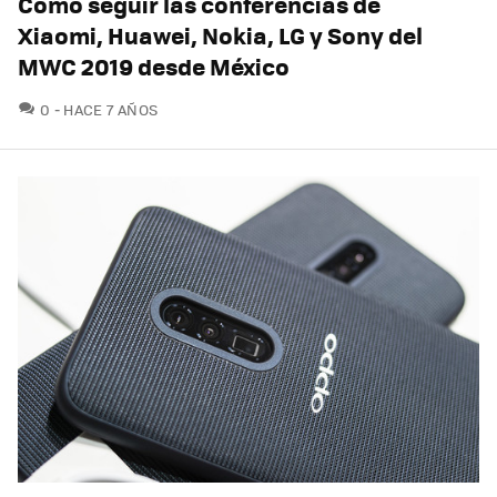
Como seguir las conferencias de
Xiaomi, Huawei, Nokia, LG y Sony del
MWC 2019 desde México
COMENTARIOS
0
HACE 7 AÑOS