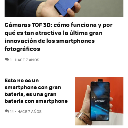
Cámaras TOF 3D: cómo funciona y por
qué es tan atractiva la última gran
innovación de los smartphones
fotográficos
COMENTARIOS
1
HACE 7 AÑOS
Este no es un
smartphone con gran
batería, es una gran
batería con smartphone
COMENTARIOS
14
HACE 7 AÑOS