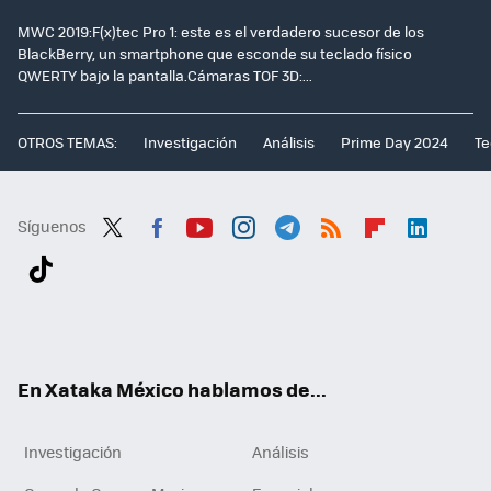
MWC 2019:F(x)tec Pro 1: este es el verdadero sucesor de los
BlackBerry, un smartphone que esconde su teclado físico
QWERTY bajo la pantalla.Cámaras TOF 3D:...
OTROS TEMAS:
Investigación
Análisis
Prime Day 2024
Te
Síguenos
Twit
Fac
You
Inst
Tele
RSS
Flip
Link
ter
ebo
tub
agr
gra
boa
edI
Tikt
ok
e
am
m
rd
n
ok
En Xataka México hablamos de...
Investigación
Análisis