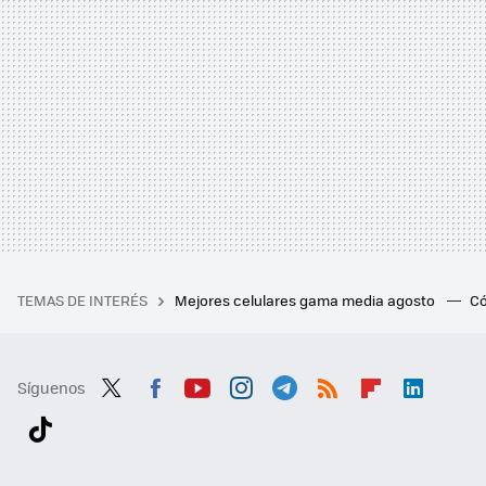
TEMAS DE INTERÉS
Mejores celulares gama media agosto
Có
Síguenos
Twit
Fac
You
Inst
Tele
RSS
Flip
Link
ter
ebo
tub
agr
gra
boa
edI
Tikt