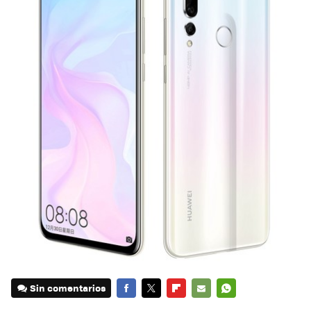
Sin comentarios
FACEBOOK
TWITTER
FLIPBOARD
E-
WHATSAPP