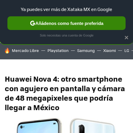
Ya puedes ver más de Xataka MX en Google
SELECCIÓN
GAMING
HOME
AUTO
TERRITORIO SAM
Añádenos como fuente preferida
Solo necesitas una cuenta de Google
×
HOY SE HABLA DE
Mercado Libre
Playstation
Samsung
Xiaomi
LG
Huawei Nova 4: otro smartphone
con agujero en pantalla y cámara
de 48 megapixeles que podría
llegar a México