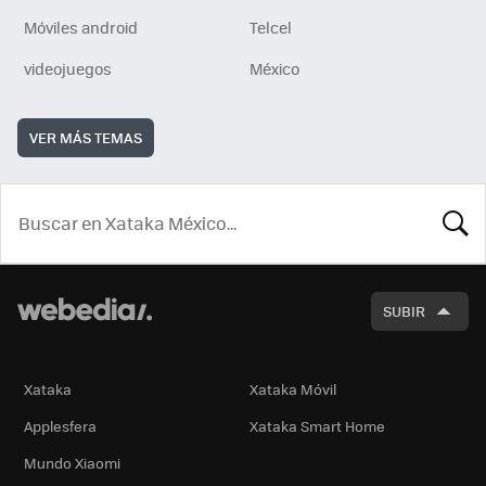
Móviles android
Telcel
videojuegos
México
VER MÁS TEMAS
BUSCA
SUBIR
Xataka
Xataka Móvil
Applesfera
Xataka Smart Home
Mundo Xiaomi