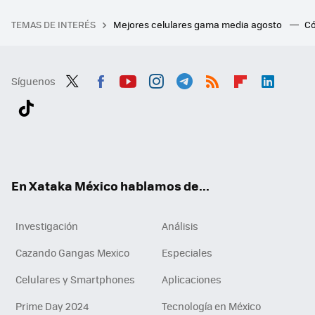
TEMAS DE INTERÉS
Mejores celulares gama media agosto
Có
Síguenos
Twit
Fac
You
Inst
Tele
RSS
Flip
Link
ter
ebo
tub
agr
gra
boa
edI
Tikt
ok
e
am
m
rd
n
ok
En Xataka México hablamos de...
Investigación
Análisis
Cazando Gangas Mexico
Especiales
Celulares y Smartphones
Aplicaciones
Prime Day 2024
Tecnología en México