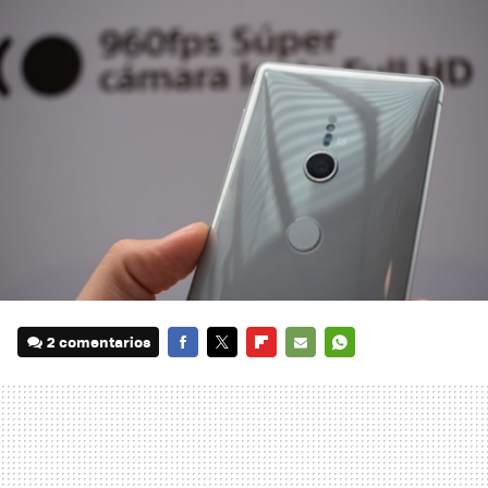
2 comentarios
FACEBOOK
TWITTER
FLIPBOARD
E-
WHATSAPP
MAIL