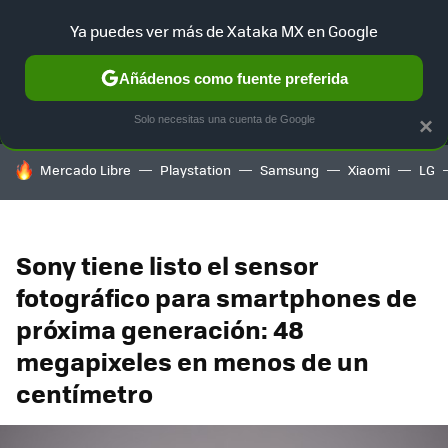
Ya puedes ver más de Xataka MX en Google
MENÚ
NUEVO
Añádenos como fuente preferida
SELECCIÓN
GAMING
HOME
AUTO
TERRITORIO SAM
Solo necesitas una cuenta de Google
×
HOY SE HABLA DE
Mercado Libre
Playstation
Samsung
Xiaomi
LG
Sony tiene listo el sensor
fotográfico para smartphones de
próxima generación: 48
megapixeles en menos de un
centímetro