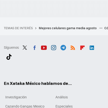
TEMAS DE INTERÉS
Mejores celulares gama media agosto
Có
Síguenos
Twit
Fac
You
Inst
Tele
RSS
Flip
Link
ter
ebo
tub
agr
gra
boa
edI
Tikt
ok
e
am
m
rd
n
ok
En Xataka México hablamos de...
Investigación
Análisis
Cazando Gangas Mexico
Especiales