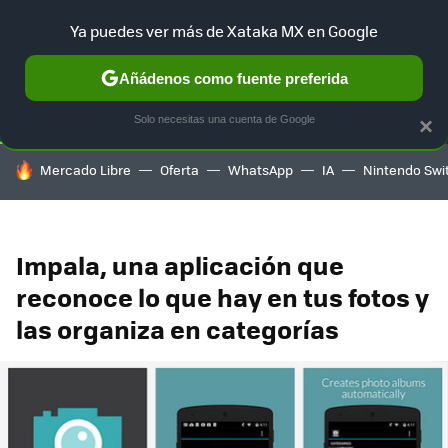
Ya puedes ver más de Xataka MX en Google
SELECCIÓN
GAMING
HOME
AUTO
TERRITORIO SAM
Añádenos como fuente preferida
Solo necesitas una cuenta de Google
×
HOY SE HABLA DE
Mercado Libre
Oferta
WhatsApp
IA
Nintendo Swi
Impala, una aplicación que
reconoce lo que hay en tus fotos y
las organiza en categorías