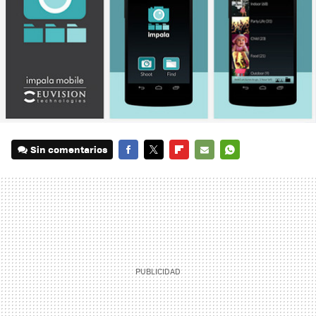
Sin comentarios
FACEBOOK
TWITTER
FLIPBOARD
E-
WHATSAPP
MAIL