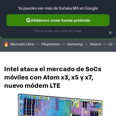
Ya puedes ver más de Xataka MX en Google
SELECCIÓN
GAMING
HOME
AUTO
TERRITORIO SAM
Añádenos como fuente preferida
Solo necesitas una cuenta de Google
×
HOY SE HABLA DE
Mercado Libre
Playstation
Samsung
Xiaomi
LG
Intel ataca el mercado de SoCs
móviles con Atom x3, x5 y x7,
nuevo módem LTE