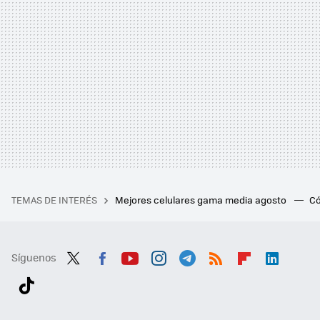
TEMAS DE INTERÉS
Mejores celulares gama media agosto
Có
Síguenos
Twit
Fac
You
Inst
Tele
RSS
Flip
Link
ter
ebo
tub
agr
gra
boa
edI
Tikt