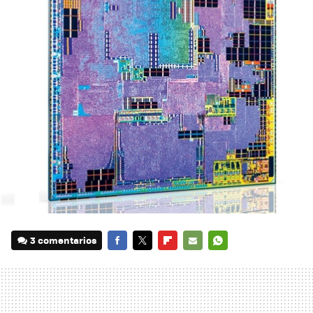
3 comentarios
FACEBOOK
TWITTER
FLIPBOARD
E-
WHATSAPP
MAIL