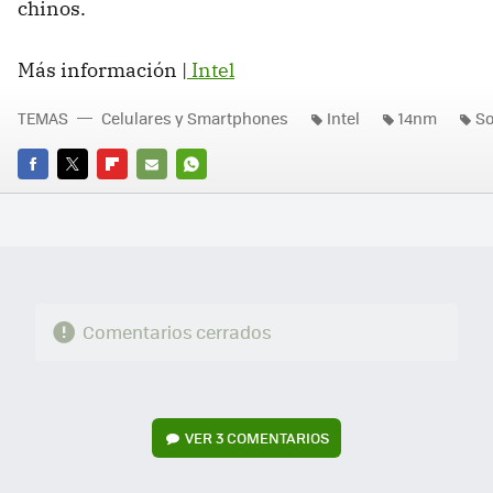
chinos.
Más información |
Intel
TEMAS
Celulares y Smartphones
Intel
14nm
So
FACEBOOK
TWITTER
FLIPBOARD
E-
WHATSAPP
MAIL
Comentarios cerrados
VER
3 COMENTARIOS