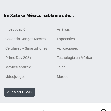
ok
e
am
m
rd
n
ok
En Xataka México hablamos de...
Investigación
Análisis
Cazando Gangas Mexico
Especiales
Celulares y Smartphones
Aplicaciones
Prime Day 2024
Tecnología en México
Móviles android
Telcel
videojuegos
México
VER MÁS TEMAS