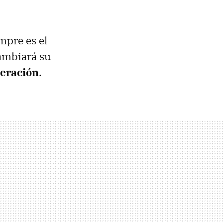
mpre es el
cambiará su
neración
.