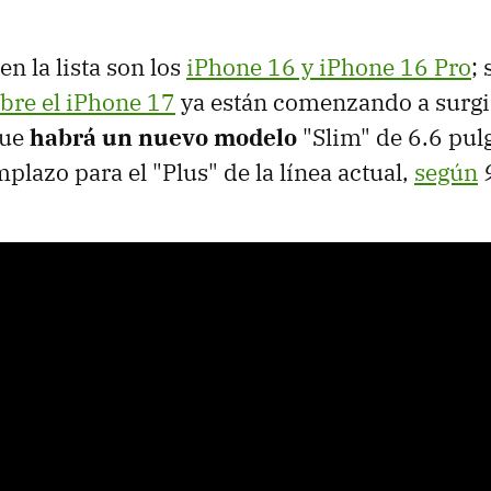
en la lista son los
iPhone 16 y iPhone 16 Pro
;
bre el iPhone 17
ya están comenzando a surgir.
ue
habrá un nuevo modelo
"Slim" de 6.6 pul
plazo para el "Plus" de la línea actual,
según