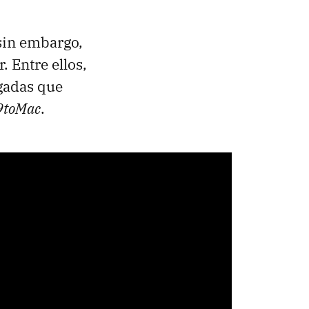
 sin embargo,
 Entre ellos,
gadas que
9toMac
.