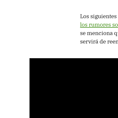
Los siguientes 
los rumores so
se menciona q
servirá de reem