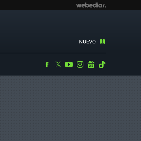
NUEVO
Facebook
Twitter
Youtube
Instagram
googlenews
Tiktok