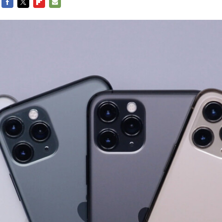
FACEBOOK
TWITTER
FLIPBOARD
E-
MAIL