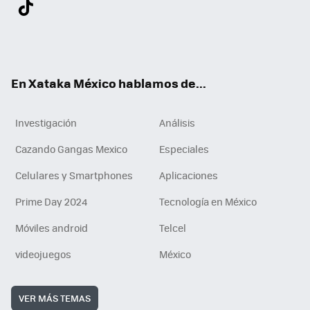
Twit
Fac
You
Inst
Tele
RSS
Flip
Link
ter
ebo
tub
agr
gra
boa
edI
Tikt
ok
e
am
m
rd
n
ok
En Xataka México hablamos de...
Investigación
Análisis
Cazando Gangas Mexico
Especiales
Celulares y Smartphones
Aplicaciones
Prime Day 2024
Tecnología en México
Móviles android
Telcel
videojuegos
México
VER MÁS TEMAS