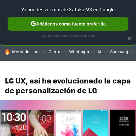
Ya puedes ver más de Xataka MX en Google
MENÚ
NUEVO
Añádenos como fuente preferida
SELECCIÓN
GAMING
HOME
AUTO
TERRITORIO SAM
Solo necesitas una cuenta de Google
×
HOY SE HABLA DE
Mercado Libre
Oferta
WhatsApp
IA
Samsung
LG UX, así ha evolucionado la capa
de personalización de LG