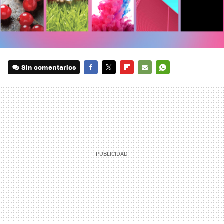
Sin comentarios
FACEBOOK
TWITTER
FLIPBOARD
E-
WHATSAPP
MAIL