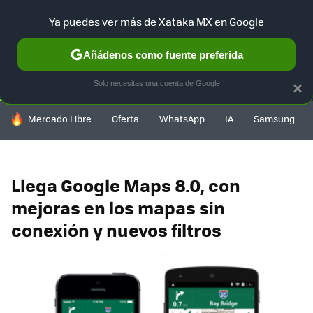
Ya puedes ver más de Xataka MX en Google
SELECCIÓN
GAMING
HOME
AUTO
TERRITORIO SAM
Añádenos como fuente preferida
Solo necesitas una cuenta de Google
×
HOY SE HABLA DE
Mercado Libre
Oferta
WhatsApp
IA
Samsung
Llega Google Maps 8.0, con
mejoras en los mapas sin
conexión y nuevos filtros