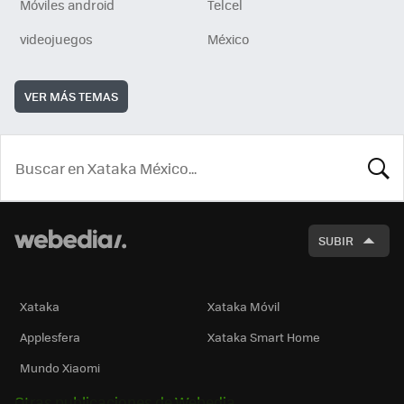
Móviles android
Telcel
videojuegos
México
VER MÁS TEMAS
BUSCA
SUBIR
Xataka
Xataka Móvil
Applesfera
Xataka Smart Home
Mundo Xiaomi
Otras publicaciones de Webedia