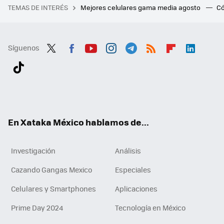
TEMAS DE INTERÉS
Mejores celulares gama media agosto
Có
Síguenos
Twit
Fac
You
Inst
Tele
RSS
Flip
Link
ter
ebo
tub
agr
gra
boa
edI
Tikt
ok
e
am
m
rd
n
ok
En Xataka México hablamos de...
Investigación
Análisis
Cazando Gangas Mexico
Especiales
Celulares y Smartphones
Aplicaciones
Prime Day 2024
Tecnología en México