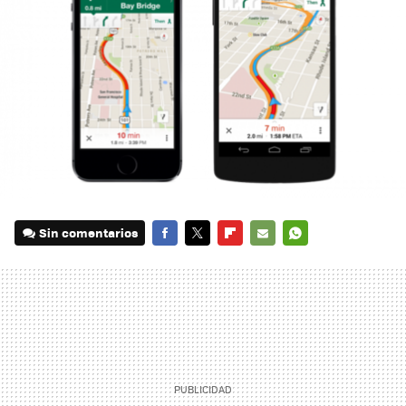
Sin comentarios
FACEBOOK
TWITTER
FLIPBOARD
E-
WHATSAPP
MAIL