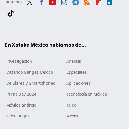
Síguenos
Twit
Fac
You
Inst
Tele
RSS
Flip
Link
ter
ebo
tub
agr
gra
boa
edI
Tikt
ok
e
am
m
rd
n
ok
En Xataka México hablamos de...
Investigación
Análisis
Cazando Gangas Mexico
Especiales
Celulares y Smartphones
Aplicaciones
Prime Day 2024
Tecnología en México
Móviles android
Telcel
videojuegos
México