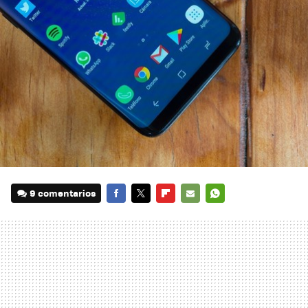
9 comentarios
FACEBOOK
TWITTER
FLIPBOARD
E-
WHATSAPP
MAIL