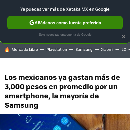
Ya puedes ver más de Xataka MX en Google
SELECCIÓN
GAMING
HOME
AUTO
TERRITORIO SAM
Añádenos como fuente preferida
Solo necesitas una cuenta de Google
×
HOY SE HABLA DE
Mercado Libre
Playstation
Samsung
Xiaomi
LG
Los mexicanos ya gastan más de
3,000 pesos en promedio por un
smartphone, la mayoría de
Samsung