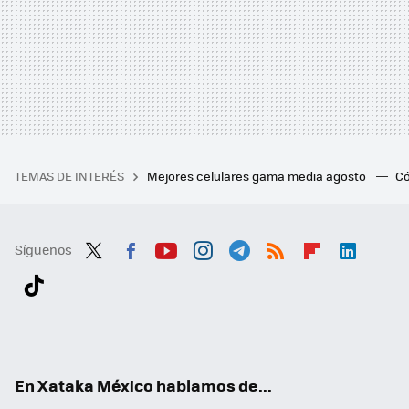
TEMAS DE INTERÉS
Mejores celulares gama media agosto
Có
Síguenos
Twit
Fac
You
Inst
Tele
RSS
Flip
Link
ter
ebo
tub
agr
gra
boa
edI
Tikt
ok
e
am
m
rd
n
ok
En Xataka México hablamos de...