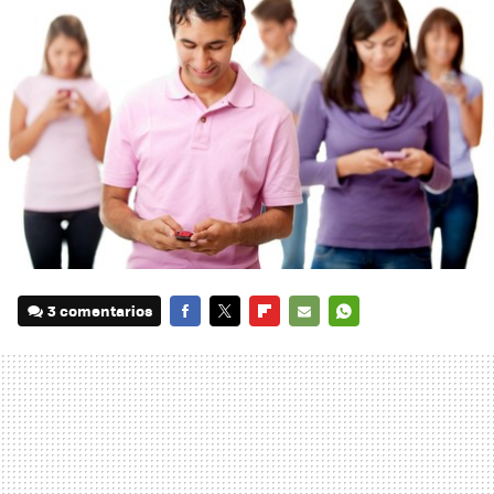
3 comentarios
FACEBOOK
TWITTER
FLIPBOARD
E-
WHATSAPP
MAIL