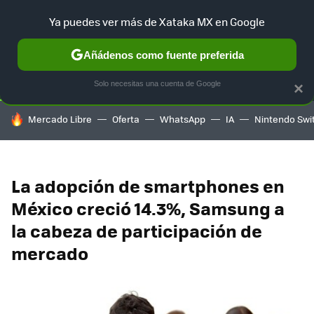
Ya puedes ver más de Xataka MX en Google
SELECCIÓN
GAMING
HOME
AUTO
TERRITORIO SAM
Añádenos como fuente preferida
Solo necesitas una cuenta de Google
×
HOY SE HABLA DE
Mercado Libre
Oferta
WhatsApp
IA
Nintendo Swi
La adopción de smartphones en
México creció 14.3%, Samsung a
la cabeza de participación de
mercado