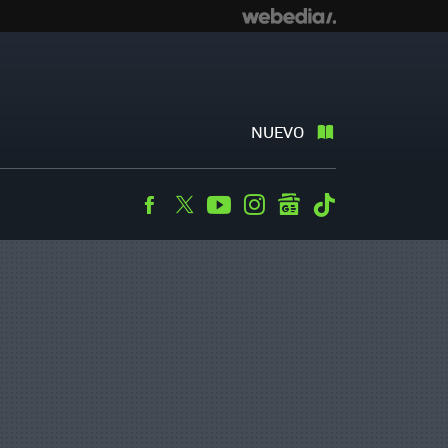
NUEVO
Facebook
Twitter
Youtube
Instagram
googlenews
Tiktok