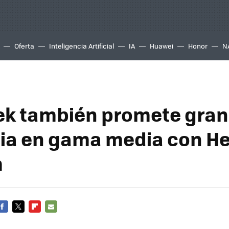
Oferta
Inteligencia Artificial
IA
Huawei
Honor
N
k también promete gran
cia en gama media con He
m
FACEBOOK
TWITTER
FLIPBOARD
E-