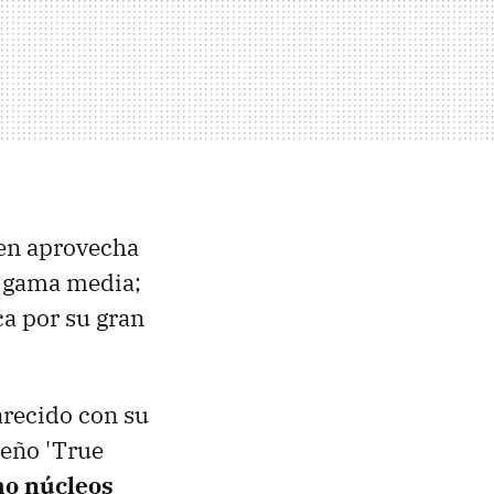
en aprovecha
e gama media;
ca por su gran
arecido con su
seño 'True
ho núcleos