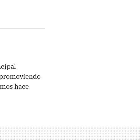
ncipal
n promoviendo
vimos hace