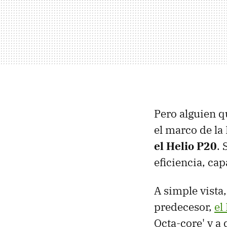
Pero alguien q
el marco de la
el Helio P20
. 
eficiencia, ca
A simple vista
predecesor,
el
Octa-core' y a