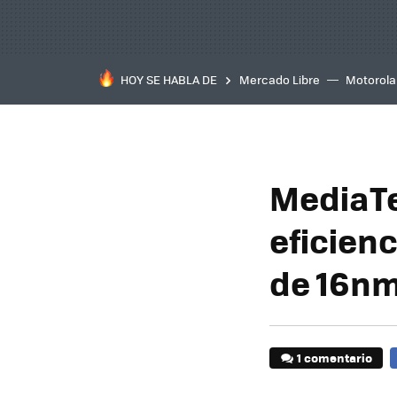
HOY SE HABLA DE
Mercado Libre
Motorola
MediaTe
eficien
de 16n
1 comentario