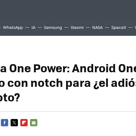
WhatsApp
IA
Samsung
Xiaomi
NASA
SpaceX
a One Power: Android On
 con notch para ¿el adiós
oto?
FACEBOOK
TWITTER
FLIPBOARD
E-