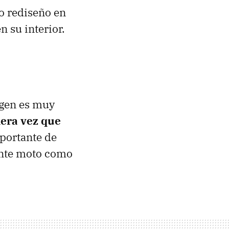
vo rediseño en
 su interior.
agen es muy
mera vez que
portante de
nte moto como