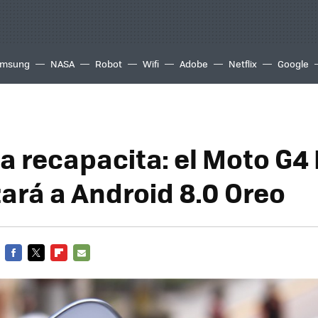
msung
NASA
Robot
Wifi
Adobe
Netflix
Google
a recapacita: el Moto G4 
zará a Android 8.0 Oreo
FACEBOOK
TWITTER
FLIPBOARD
E-
MAIL