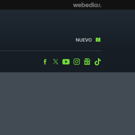
NUEVO
Facebook
Twitter
Youtube
Instagram
googlenews
Tiktok