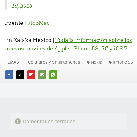
10, 2013
Fuente |
9to5Mac
En Xataka México |
Toda la información sobre los
nuevos móviles de Apple: iPhone 5S, 5C y iOS 7
TEMAS
Celulares y Smartphones
Nokia
iPhone 5S
FACEBOOK
TWITTER
FLIPBOARD
E-
WHATSAPP
MAIL
Comentarios cerrados