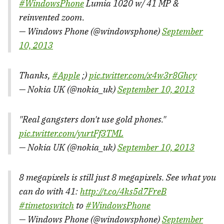
#WindowsPhone
Lumia 1020 w/ 41 MP &
reinvented zoom.
— Windows Phone (@windowsphone)
September
10, 2013
Thanks,
#Apple
;)
pic.twitter.com/x4w3r8Ghcy
— Nokia UK (@nokia_uk)
September 10, 2013
"Real gangsters don't use gold phones."
pic.twitter.com/yurtFf3TML
— Nokia UK (@nokia_uk)
September 10, 2013
8 megapixels is still just 8 megapixels. See what you
can do with 41:
http://t.co/4ks5d7FreB
#timetoswitch
to
#WindowsPhone
— Windows Phone (@windowsphone)
September