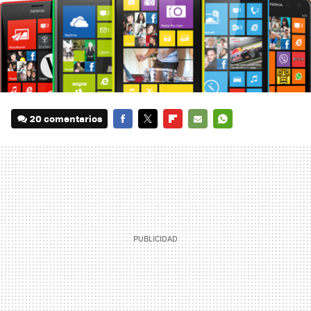
20 comentarios
FACEBOOK
TWITTER
FLIPBOARD
E-
WHATSAPP
MAIL