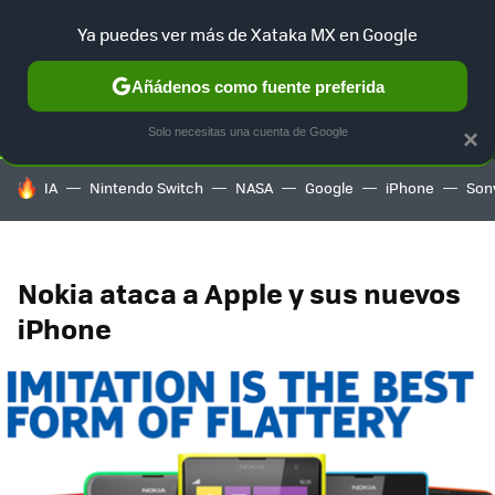
Ya puedes ver más de Xataka MX en Google
SELECCIÓN
GAMING
HOME
AUTO
TERRITORIO SAM
Añádenos como fuente preferida
Solo necesitas una cuenta de Google
×
HOY SE HABLA DE
IA
Nintendo Switch
NASA
Google
iPhone
Son
Nokia ataca a Apple y sus nuevos
iPhone