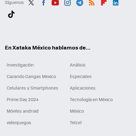
Síguenos
Twit
Fac
You
Inst
Tele
RSS
Flip
Link
ter
ebo
tub
agr
gra
boa
edI
Tikt
ok
e
am
m
rd
n
ok
En Xataka México hablamos de...
Investigación
Análisis
Cazando Gangas Mexico
Especiales
Celulares y Smartphones
Aplicaciones
Prime Day 2024
Tecnología en México
Móviles android
México
videojuegos
Telcel