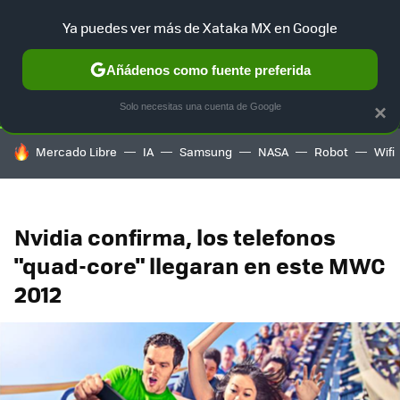
Ya puedes ver más de Xataka MX en Google
SELECCIÓN
GAMING
HOME
AUTO
TERRITORIO SAM
Añádenos como fuente preferida
Solo necesitas una cuenta de Google
×
HOY SE HABLA DE
Mercado Libre
IA
Samsung
NASA
Robot
Wifi
Nvidia confirma, los telefonos
"quad-core" llegaran en este MWC
2012