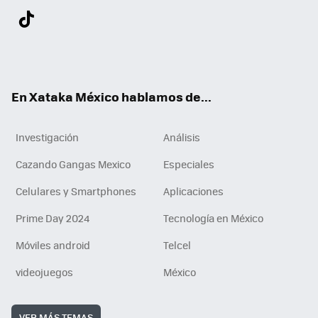
Twit
Fac
You
Inst
Tele
RSS
Flip
Link
ter
ebo
tub
agr
gra
boa
edI
Tikt
ok
e
am
m
rd
n
ok
En Xataka México hablamos de...
Investigación
Análisis
Cazando Gangas Mexico
Especiales
Celulares y Smartphones
Aplicaciones
Prime Day 2024
Tecnología en México
Móviles android
Telcel
videojuegos
México
VER MÁS TEMAS