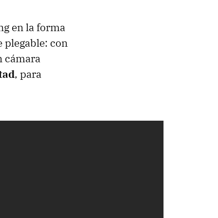
ng en la forma
 plegable: con
on cámara
tad
, para