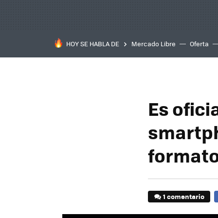
HOY SE HABLA DE
Mercado Libre
Oferta
Es ofici
smartph
formato
1 comentario