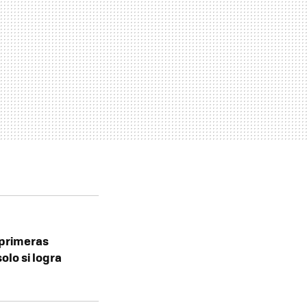
 primeras
olo si logra