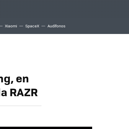
Xiaomi
SpaceX
Audífonos
g, en
la RAZR