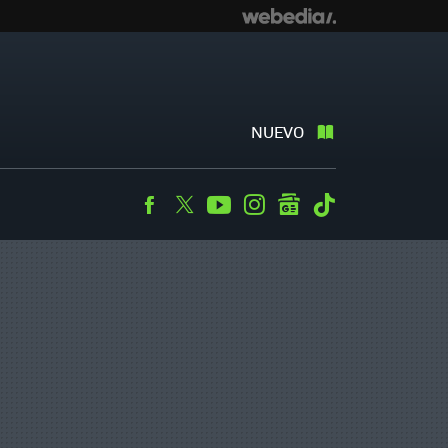
NUEVO
Facebook
Twitter
Youtube
Instagram
googlenews
Tiktok