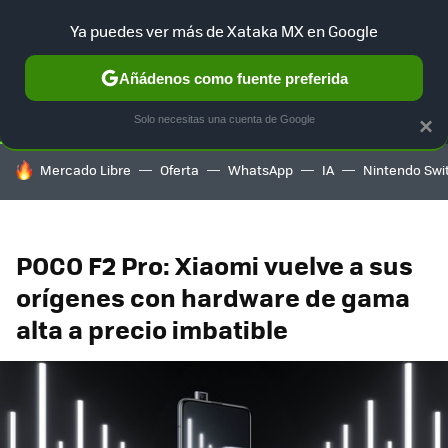
Ya puedes ver más de Xataka MX en Google
SELECCIÓN
GAMING
HOME
AUTO
TERRITORIO SAM
Añádenos como fuente preferida
Solo necesitas una cuenta de Google
×
HOY SE HABLA DE
Mercado Libre
Oferta
WhatsApp
IA
Nintendo Swi
POCO F2 Pro: Xiaomi vuelve a sus
orígenes con hardware de gama
alta a precio imbatible