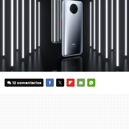
12 comentarios
FACEBOOK
TWITTER
FLIPBOARD
E-
WHATSAPP
MAIL