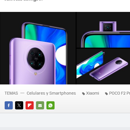
TEMAS
Celulares y Smartphones
Xiaomi
POCO F2 P
FACEBOOK
TWITTER
FLIPBOARD
E-
WHATSAPP
MAIL