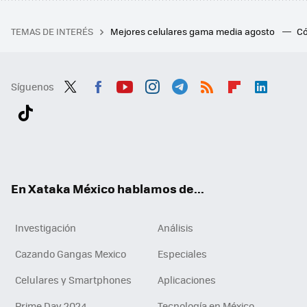
TEMAS DE INTERÉS
Mejores celulares gama media agosto
Có
Síguenos
Twit
Fac
You
Inst
Tele
RSS
Flip
Link
ter
ebo
tub
agr
gra
boa
edI
Tikt
ok
e
am
m
rd
n
ok
En Xataka México hablamos de...
Investigación
Análisis
Cazando Gangas Mexico
Especiales
Celulares y Smartphones
Aplicaciones
Prime Day 2024
Tecnología en México