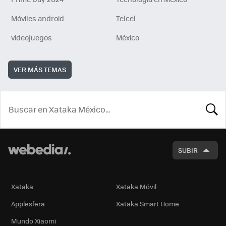
Móviles android
Telcel
videojuegos
México
VER MÁS TEMAS
BUSCA
SUBIR
Xataka
Xataka Móvil
Applesfera
Xataka Smart Home
Mundo Xiaomi