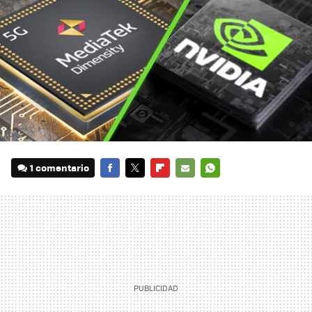
1 comentario
FACEBOOK
TWITTER
FLIPBOARD
E-
WHATSAPP
MAIL