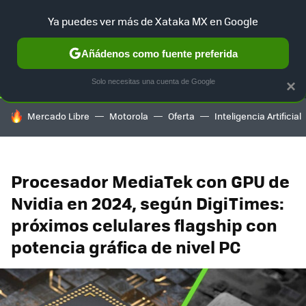
Ya puedes ver más de Xataka MX en Google
SELECCIÓN
GAMING
HOME
AUTO
TERRITORIO SAM
Añádenos como fuente preferida
Solo necesitas una cuenta de Google
×
HOY SE HABLA DE
Mercado Libre
Motorola
Oferta
Inteligencia Artificial
Procesador MediaTek con GPU de
Nvidia en 2024, según DigiTimes:
próximos celulares flagship con
potencia gráfica de nivel PC