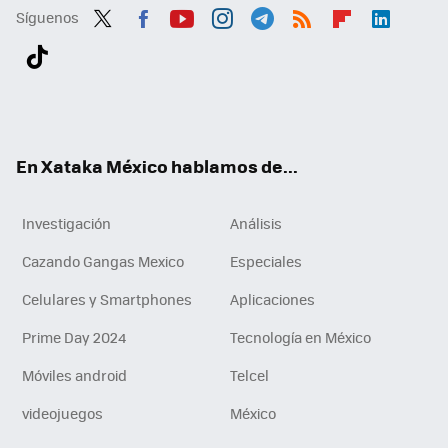
Síguenos
Twit
Fac
You
Inst
Tele
RSS
Flip
Link
ter
ebo
tub
agr
gra
boa
edI
Tikt
ok
e
am
m
rd
n
ok
En Xataka México hablamos de...
Investigación
Análisis
Cazando Gangas Mexico
Especiales
Celulares y Smartphones
Aplicaciones
Prime Day 2024
Tecnología en México
Móviles android
Telcel
videojuegos
México