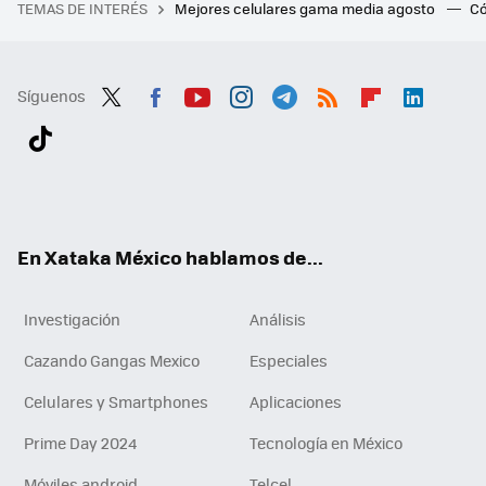
TEMAS DE INTERÉS
Mejores celulares gama media agosto
Có
Síguenos
Twit
Fac
You
Inst
Tele
RSS
Flip
Link
ter
ebo
tub
agr
gra
boa
edI
Tikt
ok
e
am
m
rd
n
ok
En Xataka México hablamos de...
Investigación
Análisis
Cazando Gangas Mexico
Especiales
Celulares y Smartphones
Aplicaciones
Prime Day 2024
Tecnología en México
Móviles android
Telcel