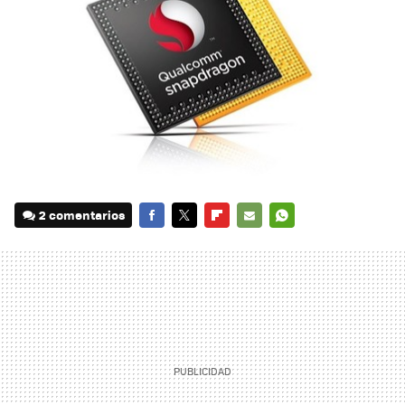
2 comentarios
FACEBOOK
TWITTER
FLIPBOARD
E-
WHATSAPP
MAIL