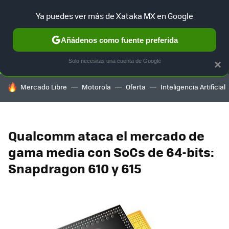
Ya puedes ver más de Xataka MX en Google
SELECCIÓN
GAMING
HOME
AUTO
TERRITORIO SAM
Añádenos como fuente preferida
Solo necesitas una cuenta de Google
×
HOY SE HABLA DE
Mercado Libre
Motorola
Oferta
Inteligencia Artificial
Qualcomm ataca el mercado de
gama media con SoCs de 64-bits:
Snapdragon 610 y 615