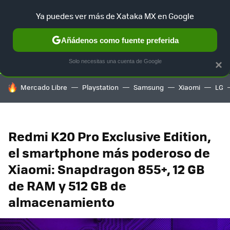
Ya puedes ver más de Xataka MX en Google
SELECCIÓN
GAMING
HOME
AUTO
TERRITORIO SAM
Añádenos como fuente preferida
Solo necesitas una cuenta de Google
×
HOY SE HABLA DE
Mercado Libre
Playstation
Samsung
Xiaomi
LG
Redmi K20 Pro Exclusive Edition,
el smartphone más poderoso de
Xiaomi: Snapdragon 855+, 12 GB
de RAM y 512 GB de
almacenamiento