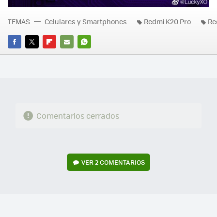
TEMAS
Celulares y Smartphones
Redmi K20 Pro
Re
FACEBOOK
TWITTER
FLIPBOARD
E-
WHATSAPP
MAIL
Comentarios cerrados
VER
2 COMENTARIOS