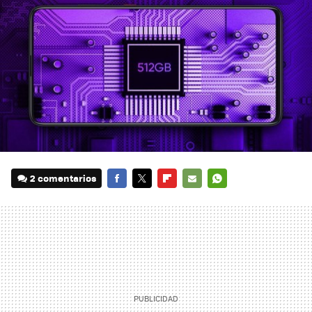
2 comentarios
FACEBOOK
TWITTER
FLIPBOARD
E-
WHATSAPP
MAIL