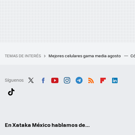
TEMAS DE INTERÉS
Mejores celulares gama media agosto
Có
Síguenos
Twit
Fac
You
Inst
Tele
RSS
Flip
Link
ter
ebo
tub
agr
gra
boa
edI
Tikt
ok
e
am
m
rd
n
ok
En Xataka México hablamos de...