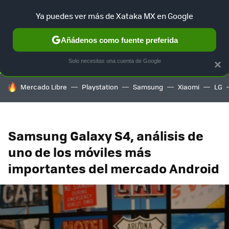
Ya puedes ver más de Xataka MX en Google
SELECCIÓN
GAMING
HOME
AUTO
TERRITORIO SAM
Añádenos como fuente preferida
Solo necesitas una cuenta de Google
×
HOY SE HABLA DE
Mercado Libre
Playstation
Samsung
Xiaomi
LG
Samsung Galaxy S4, análisis de
uno de los móviles más
importantes del mercado Android