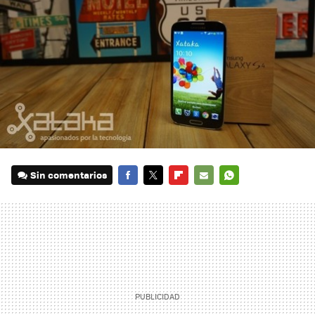
Sin comentarios
FACEBOOK
TWITTER
FLIPBOARD
E-
WHATSAPP
MAIL