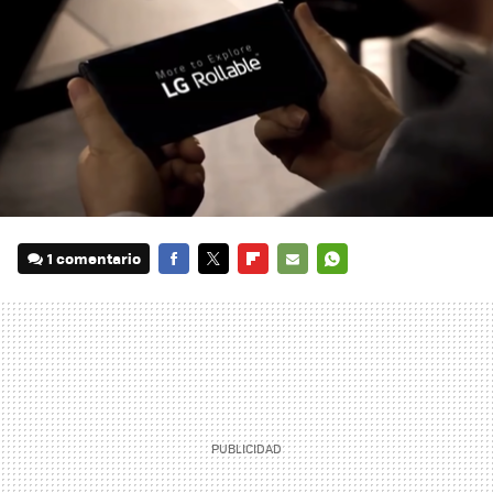
1 comentario
FACEBOOK
TWITTER
FLIPBOARD
E-
WHATSAPP
MAIL