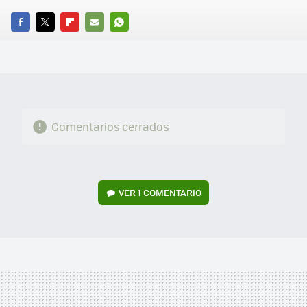
FACEBOOK
TWITTER
FLIPBOARD
E-
WHATSAPP
MAIL
Comentarios cerrados
VER
1 COMENTARIO