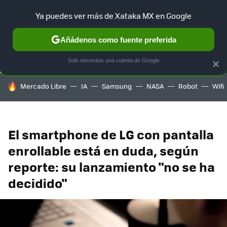
Ya puedes ver más de Xataka MX en Google
SELECCIÓN
GAMING
HOME
AUTO
TERRITORIO SAM
Añádenos como fuente preferida
Solo necesitas una cuenta de Google
×
HOY SE HABLA DE
Mercado Libre
IA
Samsung
NASA
Robot
Wifi
El smartphone de LG con pantalla
enrollable está en duda, según
reporte: su lanzamiento "no se ha
decidido"