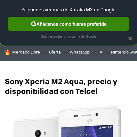
Ya puedes ver más de Xataka MX en Google
SELECCIÓN
GAMING
HOME
AUTO
TERRITORIO SAM
Añádenos como fuente preferida
Solo necesitas una cuenta de Google
×
HOY SE HABLA DE
Mercado Libre
Oferta
WhatsApp
IA
Nintendo Swi
Sony Xperia M2 Aqua, precio y
disponibilidad con Telcel