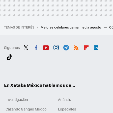
TEMAS DE INTERÉS
Mejores celulares gama media agosto
Có
Síguenos
Twit
Fac
You
Inst
Tele
RSS
Flip
Link
ter
ebo
tub
agr
gra
boa
edI
Tikt
ok
e
am
m
rd
n
ok
En Xataka México hablamos de...
Investigación
Análisis
Cazando Gangas Mexico
Especiales