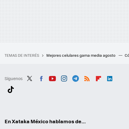
TEMAS DE INTERÉS
Mejores celulares gama media agosto
Có
Síguenos
Twit
Fac
You
Inst
Tele
RSS
Flip
Link
ter
ebo
tub
agr
gra
boa
edI
Tikt
ok
e
am
m
rd
n
ok
En Xataka México hablamos de...