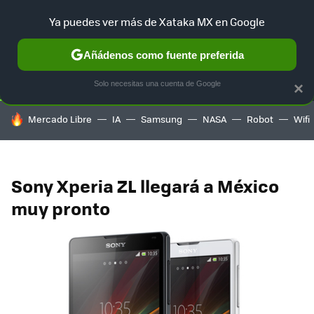
Ya puedes ver más de Xataka MX en Google
SELECCIÓN
GAMING
HOME
AUTO
TERRITORIO SAM
Añádenos como fuente preferida
Solo necesitas una cuenta de Google
×
HOY SE HABLA DE
Mercado Libre
IA
Samsung
NASA
Robot
Wifi
Sony Xperia ZL llegará a México
muy pronto