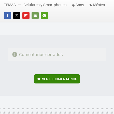
TEMAS
Celulares y Smartphones
Sony
México
FACEBOOK
TWITTER
FLIPBOARD
E-
WHATSAPP
MAIL
Comentarios cerrados
VER
10 COMENTARIOS