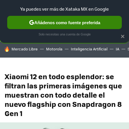
Ya puedes ver más de Xataka MX en Google
SELECCIÓN
GAMING
HOME
AUTO
TERRITORIO SAM
Añádenos como fuente preferida
Solo necesitas una cuenta de Google
×
HOY SE HABLA DE
Mercado Libre
Motorola
Inteligencia Artificial
IA
Xiaomi 12 en todo esplendor: se
filtran las primeras imágenes que
muestran con todo detalle el
nuevo flagship con Snapdragon 8
Gen 1