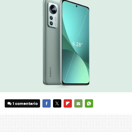
1 comentario
FACEBOOK
TWITTER
FLIPBOARD
E-
WHATSAPP
MAIL