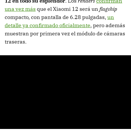
12 en todo su esplendor
. Los
renders
confirman
una vez más
que el Xiaomi 12 será un
flagship
compacto, con pantalla de 6.28 pulgadas,
un
detalle ya confirmado oficialmente
, pero además
muestran por primera vez el módulo de cámaras
traseras.