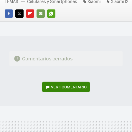
TEMAS
Celulares y Smartphones
Xiaomi
Xiaomi 12
FACEBOOK
TWITTER
FLIPBOARD
E-
WHATSAPP
MAIL
Comentarios cerrados
VER
1 COMENTARIO