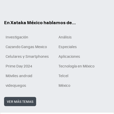
ter
ebo
tub
agr
gra
boa
edI
Tikt
ok
e
am
m
rd
n
ok
En Xataka México hablamos de...
Investigación
Análisis
Cazando Gangas Mexico
Especiales
Celulares y Smartphones
Aplicaciones
Prime Day 2024
Tecnología en México
Móviles android
Telcel
videojuegos
México
VER MÁS TEMAS