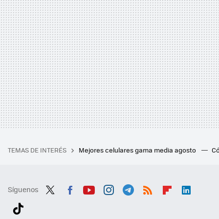
TEMAS DE INTERÉS
Mejores celulares gama media agosto
Có
Síguenos
Twit
Fac
You
Inst
Tele
RSS
Flip
Link