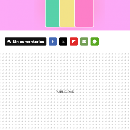
Sin comentarios
FACEBOOK
TWITTER
FLIPBOARD
E-
WHATSAPP
MAIL