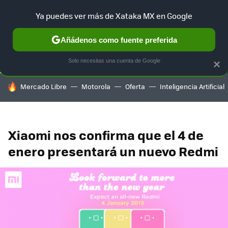
Ya puedes ver más de Xataka MX en Google
SELECCIÓN
GAMING
HOME
AUTO
TERRITORIO SAM
Añádenos como fuente preferida
Solo necesitas una cuenta de Google
×
HOY SE HABLA DE
Mercado Libre
Motorola
Oferta
Inteligencia Artificial
Xiaomi nos confirma que el 4 de
enero presentará un nuevo Redmi