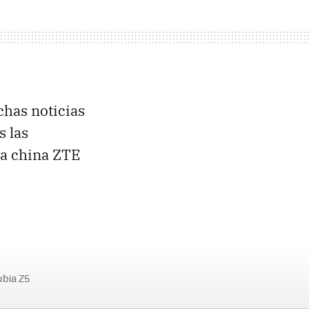
has noticias
s las
sa china
ZTE
ubia Z5