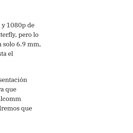
s y 1080p de
erfly, pero lo
n solo 6.9 mm,
ta el
esentación
a que
ualcomm
ndremos que