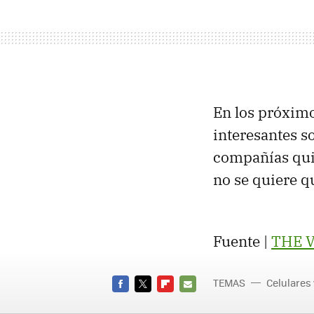
En los próximo
interesantes s
compañías qui
no se quiere q
Fuente |
THE
TEMAS
Celulares
FACEBOOK
TWITTER
FLIPBOARD
E-