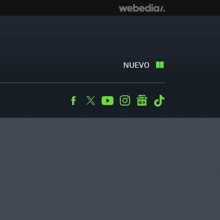
NUEVO
Facebook
Twitter
Youtube
Instagram
googlenews
Tiktok