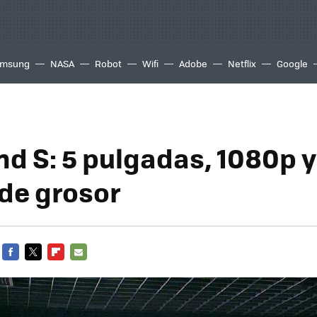
msung
NASA
Robot
Wifi
Adobe
Netflix
Google
nd S: 5 pulgadas, 1080p y
de grosor
FACEBOOK
TWITTER
FLIPBOARD
E-
MAIL