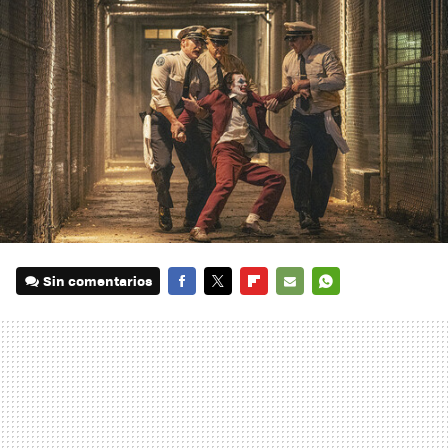
Sin comentarios
FACEBOOK
TWITTER
FLIPBOARD
E-
WHATSAPP
MAIL