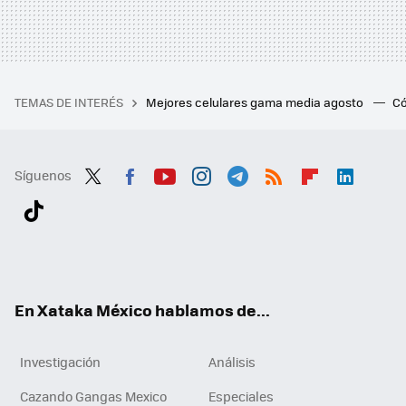
TEMAS DE INTERÉS
Mejores celulares gama media agosto
Có
Síguenos
Twit
Fac
You
Inst
Tele
RSS
Flip
Link
ter
ebo
tub
agr
gra
boa
edI
Tikt
ok
e
am
m
rd
n
ok
En Xataka México hablamos de...
Investigación
Análisis
Cazando Gangas Mexico
Especiales