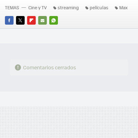
TEMAS
Cine y TV
streaming
películas
Max
FACEBOOK
TWITTER
FLIPBOARD
E-
WHATSAPP
MAIL
Comentarios cerrados