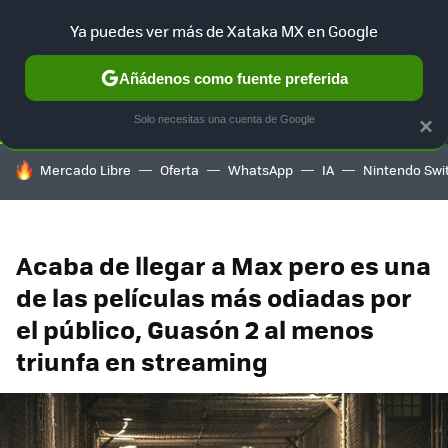
Ya puedes ver más de Xataka MX en Google
SELECCIÓN
GAMING
HOME
AUTO
TERRITORIO SAM
Añádenos como fuente preferida
Solo necesitas una cuenta de Google
×
HOY SE HABLA DE
Mercado Libre
Oferta
WhatsApp
IA
Nintendo Swi
Acaba de llegar a Max pero es una
de las películas más odiadas por
el público, Guasón 2 al menos
triunfa en streaming