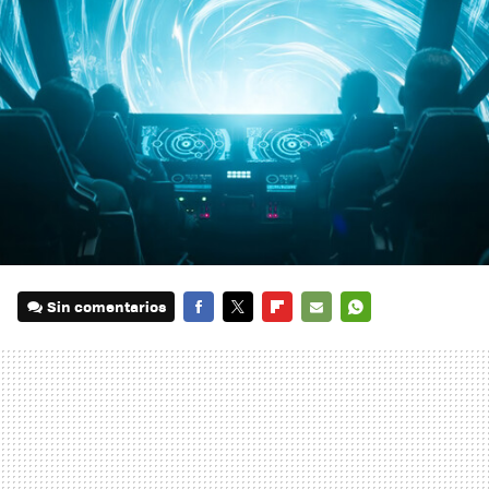
Sin comentarios
FACEBOOK
TWITTER
FLIPBOARD
E-
WHATSAPP
MAIL