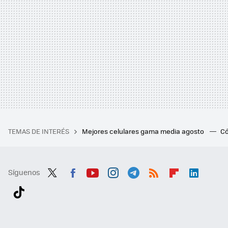
TEMAS DE INTERÉS
Mejores celulares gama media agosto
Có
Síguenos
Twit
Fac
You
Inst
Tele
RSS
Flip
Link
ter
ebo
tub
agr
gra
boa
edI
Tikt
ok
e
am
m
rd
n
ok