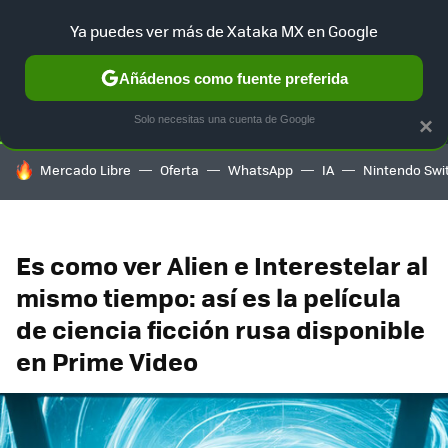
Ya puedes ver más de Xataka MX en Google
SELECCIÓN
GAMING
HOME
AUTO
TERRITORIO SAM
Añádenos como fuente preferida
Solo necesitas una cuenta de Google
×
HOY SE HABLA DE
Mercado Libre
Oferta
WhatsApp
IA
Nintendo Swi
Es como ver Alien e Interestelar al
mismo tiempo: así es la película
de ciencia ficción rusa disponible
en Prime Video